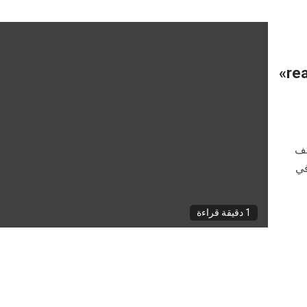
ريلمي .. تطلق هاتفها الجديد «realme 11 Pro»
تف
ا في العالم، هاتفها الجديد realme 11 Pro في
1 دقيقة قراءة