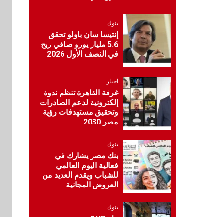
تستعرض خطط نمو
«بلد» لتعزيز حضورها
في سوق تحويلات
بنوك
المصريين بالخارج
إنتيسا سان باولو تحقق
5.6 مليار يورو صافي ربح
في النصف الأول 2026
9
اخبار
بيان توضيحي صادر عن
اخبار
شركة ناتجاس
غرفة القاهرة تنظم ندوة
إلكترونية لدعم الصادرات
وتحقيق مستهدفات رؤية
سوق وصلة
مصر 2030
10
vivo تشعل المنافسة
في مصر مع إطلاق
بنوك
Y500 المزود ببطارية
بنك مصر يشارك في
بسعة 8100 مللي أمبير
فعالية اليوم العالمي
للشباب ويقدم العديد من
بنوك
العروض المجانية
1
البنك الزراعي يكرم
موظفيه المتميزين بعد
بنوك
تحقيق نتائج قياسية