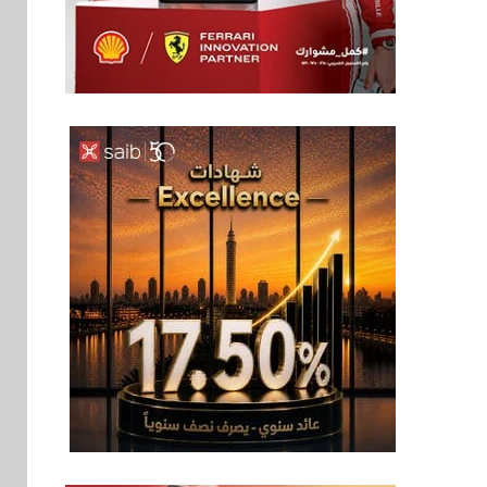
اخبار
فيكسد مصر و”حلول”
6
تتشاركان في تطوير
أول منصة للسياحة
الصحية في مصر
والشرق الأوسط
وأفريقيا Tour4Cure
سوق وصلة
7
هواوي: هاتف nova 15
Max بطارية ضخمة
وتصميم متين جهازًا
مثاليًا للشباب
اقتصاد
8
إي اف چي فاينانس
تستعرض خطط نمو
«بلد» لتعزيز حضورها
في سوق تحويلات