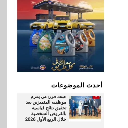
المصريين بالخارج
9
اخبار
بيان توضيحي صادر عن
شركة ناتجاس
سوق وصلة
10
vivo تشعل المنافسة
في مصر مع إطلاق
Y500 المزود ببطارية
بسعة 8100 مللي أمبير
أحدث الموضوعات
بنوك
1
البنك الزراعي يكرم
موظفيه المتميزين بعد
تحقيق نتائج قياسية
بالقروض الشخصية
خلال الربع الأول 2026