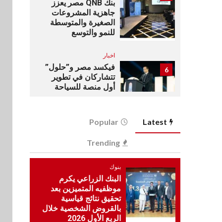
بنك QNB مصر يعزز
جاهزية المشروعات
الصغيرة والمتوسطة
للنمو والتوسع
اخبار
فيكسد مصر و”حلول”
6
تتشاركان في تطوير
أول منصة للسياحة
الصحية في مصر
والشرق الأوسط
وأفريقيا Tour4Cure
Popular
Latest
سوق وصلة
Trending
7
هواوي: هاتف nova 15
Max بطارية ضخمة
بنوك
وتصميم متين جهازًا
البنك الزراعي يكرم
مثاليًا للشباب
موظفيه المتميزين بعد
تحقيق نتائج قياسية
اقتصاد
بالقروض الشخصية خلال
8
إي اف چي فاينانس
الربع الأول 2026