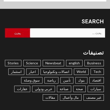
SEARCH
البحث
عن:
تصنيفات
Stories
Science
Newsbeat
english
Business
Tech
World
اتصالات وتكنولوجيا
اخبار
استثمار
اقتصاد
بنوك
تأمين
رياضة
سوق وصلة
سيارات
صحة
صناعة
عربي ودولي
عقارات
غير مصنف
مال وأعمال
مقالات