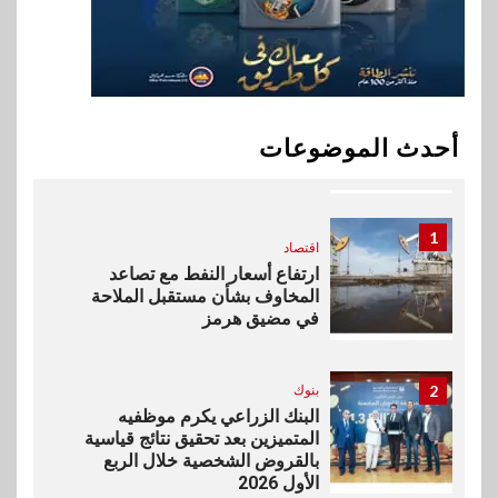
في سوق تحويلات المصريين
بالخارج
10
اخبار
بيان توضيحي صادر عن شركة
أحدث الموضوعات
ناتجاس
1
اقتصاد
ارتفاع أسعار النفط مع تصاعد
المخاوف بشأن مستقبل الملاحة
في مضيق هرمز
2
بنوك
البنك الزراعي يكرم موظفيه
المتميزين بعد تحقيق نتائج قياسية
بالقروض الشخصية خلال الربع
الأول 2026