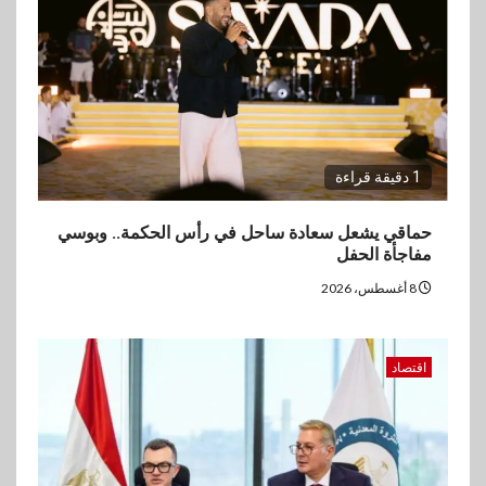
3
اقتصاد
ارتفاع أسعار النفط مع تصاعد
المخاوف بشأن مستقبل الملاحة
في مضيق هرمز
1 دقيقة قراءة
4
بنوك
البنك الزراعي يكرم موظفيه
حماقي يشعل سعادة ساحل في رأس الحكمة.. وبوسي
المتميزين بعد تحقيق نتائج قياسية
مفاجأة الحفل
بالقروض الشخصية خلال الربع
الأول 2026
8 أغسطس، 2026
5
بنوك
اقتصاد
إنتيسا سان باولو تحقق 5.6 مليار
يورو صافي ربح في النصف الأول
2026