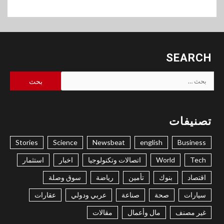
SEARCH
البحث
عن:
تصنيفات
Stories
Science
Newsbeat
english
Business
Tech
World
اتصالات وتكنولوجيا
اخبار
استثمار
اقتصاد
بنوك
تأمين
رياضة
سوق وصلة
سيارات
صحة
صناعة
عربي ودولي
عقارات
غير مصنف
مال وأعمال
مقالات