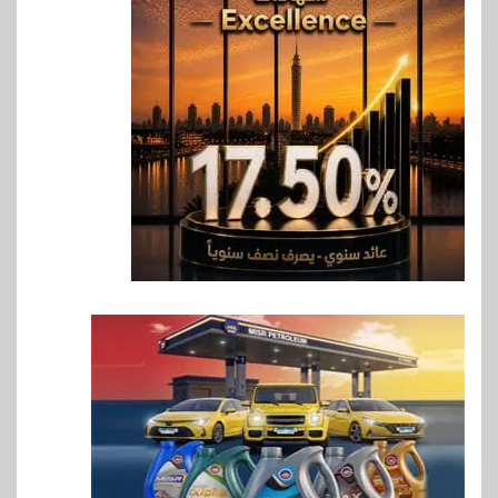
6
اخبار
غرفة القاهرة تنظم ندوة إلكترونية
لدعم الصادرات وتحقيق
مستهدفات رؤية مصر 2030
7
بنوك
بنك مصر يشارك في فعالية اليوم
العالمي للشباب ويقدم العديد من
العروض المجانية
8
بنوك
بنك QNB مصر يعزز جاهزية
المشروعات الصغيرة والمتوسطة
للنمو والتوسع
9
اخبار
فيكسد مصر و”حلول” تتشاركان