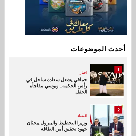
في تطوير أول منصة للسياحة
الصحية في مصر والشرق الأوسط
وأفريقيا Tour4Cure
10
سوق وصلة
هواوي: هاتف nova 15
Max بطارية ضخمة وتصميم متين
أحدث الموضوعات
جهازًا مثاليًا للشباب
1
اخبار
حماقي يشعل سعادة ساحل في
رأس الحكمة.. وبوسي مفاجأة
الحفل
2
اقتصاد
وزيرا التخطيط والبترول يبحثان
جهود تحقيق أمن الطاقة