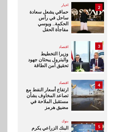
اخبار
2
حماقي يشعل سعادة
ساحل في رأس
الحكمة.. وبوسي
مفاجأة الحفل
3
اقتصاد
وزيرا التخطيط
والبترول يبحثان جهود
تحقيق أمن الطاقة
اقتصاد
4
ارتفاع أسعار النفط مع
تصاعد المخاوف بشأن
مستقبل الملاحة في
مضيق هرمز
بنوك
5
البنك الزراعي يكرم