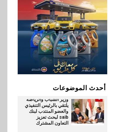
بنوك
9
بنك QNB مصر يعزز
جاهزية المشروعات
الصغيرة والمتوسطة
للنمو والتوسع
اخبار
فيكسد مصر و”حلول”
10
تتشاركان في تطوير
أول منصة للسياحة
الصحية في مصر
والشرق الأوسط
وأفريقيا Tour4Cure
أحدث الموضوعات
بنوك
رياضة
1
وزير الشباب والرياضة
يلتقي بالرئيس التنفيذي
والعضو المنتدب لبنك
saib لبحث تعزيز
التعاون المشترك