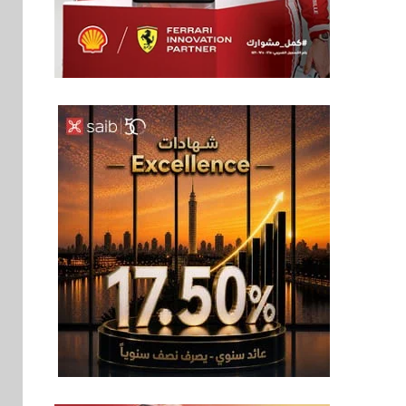
بنوك
6
إنتيسا سان باولو تحقق
5.6 مليار يورو صافي
ربح في النصف الأول
2026
اخبار
7
غرفة القاهرة تنظم
ندوة إلكترونية لدعم
الصادرات وتحقيق
مستهدفات رؤية مصر
2030
بنوك
8
بنك مصر يشارك في
فعالية اليوم العالمي
للشباب ويقدم العديد
من العروض المجانية