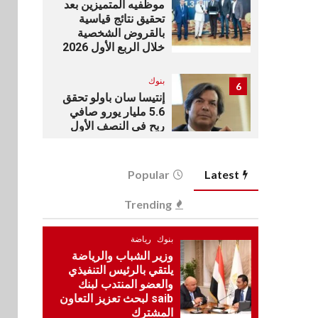
موظفيه المتميزين بعد
تحقيق نتائج قياسية
بالقروض الشخصية
خلال الربع الأول 2026
بنوك
6
إنتيسا سان باولو تحقق
5.6 مليار يورو صافي
ربح في النصف الأول
2026
Latest
اخبار
Popular
7
غرفة القاهرة تنظم
Trending
ندوة إلكترونية لدعم
الصادرات وتحقيق
مستهدفات رؤية مصر
بنوك
رياضة
2030
وزير الشباب والرياضة
يلتقي بالرئيس التنفيذي
بنوك
والعضو المنتدب لبنك
8
بنك مصر يشارك في
saib لبحث تعزيز التعاون
فعالية اليوم العالمي
المشترك