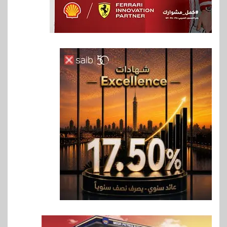
6
بنوك
بنك QNB مصر يعزز جاهزية
المشروعات الصغيرة والمتوسطة
للنمو والتوسع
7
اخبار
فيكسد مصر و”حلول” تتشاركان
في تطوير أول منصة للسياحة
الصحية في مصر والشرق الأوسط
وأفريقيا Tour4Cure
8
سوق وصلة