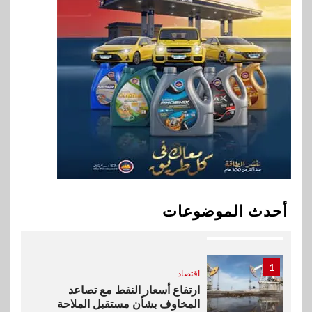
هواوي: هاتف nova 15
Max بطارية ضخمة وتصميم متين
جهازًا مثاليًا للشباب
9
اقتصاد
إي اف چي فاينانس تستعرض
خطط نمو «بلد» لتعزيز حضورها
في سوق تحويلات المصريين
بالخارج
10
اخبار
بيان توضيحي صادر عن شركة
أحدث الموضوعات
ناتجاس
1
اقتصاد
ارتفاع أسعار النفط مع تصاعد
المخاوف بشأن مستقبل الملاحة