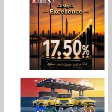
6
بنوك
بنك QNB مصر يعزز جاهزية
المشروعات الصغيرة والمتوسطة
للنمو والتوسع
7
اخبار
فيكسد مصر و”حلول” تتشاركان
في تطوير أول منصة للسياحة
الصحية في مصر والشرق الأوسط
وأفريقيا Tour4Cure
8
سوق وصلة
هواوي: هاتف nova 15
Max بطارية ضخمة وتصميم متين
جهازًا مثاليًا للشباب
9
اقتصاد