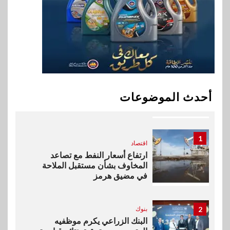
إي اف چي فاينانس تستعرض
خطط نمو «بلد» لتعزيز حضورها
في سوق تحويلات المصريين
بالخارج
10
اخبار
بيان توضيحي صادر عن شركة
أحدث الموضوعات
ناتجاس
1
اقتصاد
ارتفاع أسعار النفط مع تصاعد
المخاوف بشأن مستقبل الملاحة
في مضيق هرمز
2
بنوك
البنك الزراعي يكرم موظفيه