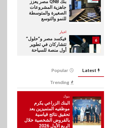
بنك QNB مصر يعزز
جاهزية المشروعات
الصغيرة والمتوسطة
للنمو والتوسع
اخبار
فيكسد مصر و”حلول”
6
تتشاركان في تطوير
أول منصة للسياحة
الصحية في مصر
والشرق الأوسط
وأفريقيا Tour4Cure
Popular
Latest
سوق وصلة
Trending
7
هواوي: هاتف nova 15
Max بطارية ضخمة
بنوك
وتصميم متين جهازًا
البنك الزراعي يكرم
مثاليًا للشباب
موظفيه المتميزين بعد
تحقيق نتائج قياسية
اقتصاد
بالقروض الشخصية خلال
8
إي اف چي فاينانس
الربع الأول 2026