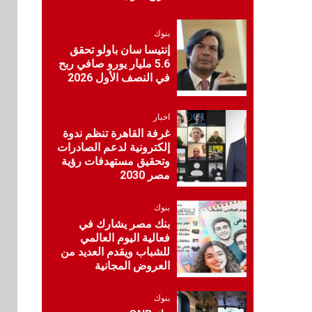
تستعرض خطط نمو
«بلد» لتعزيز حضورها
في سوق تحويلات
بنوك
المصريين بالخارج
إنتيسا سان باولو تحقق
5.6 مليار يورو صافي ربح
في النصف الأول 2026
9
اخبار
بيان توضيحي صادر عن
اخبار
شركة ناتجاس
غرفة القاهرة تنظم ندوة
إلكترونية لدعم الصادرات
وتحقيق مستهدفات رؤية
سوق وصلة
مصر 2030
10
vivo تشعل المنافسة
في مصر مع إطلاق
بنوك
Y500 المزود ببطارية
بنك مصر يشارك في
بسعة 8100 مللي أمبير
فعالية اليوم العالمي
للشباب ويقدم العديد من
بنوك
العروض المجانية
1
البنك الزراعي يكرم
موظفيه المتميزين بعد
بنوك
تحقيق نتائج قياسية