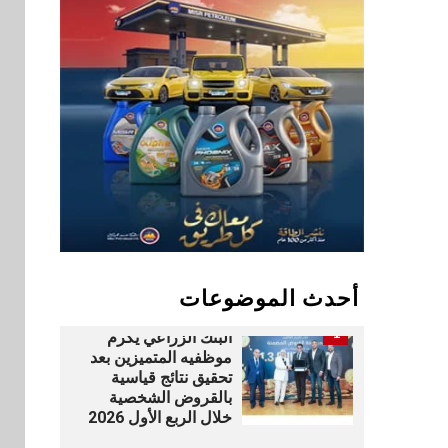
المصريين بالخارج
9
اخبار
بيان توضيحي صادر عن
شركة ناتجاس
سوق وصلة
10
vivo تشعل المنافسة
في مصر مع إطلاق
Y500 المزود ببطارية
بسعة 8100 مللي أمبير
أحدث الموضوعات
بنوك
1
البنك الزراعي يكرم
موظفيه المتميزين بعد
تحقيق نتائج قياسية
بالقروض الشخصية
خلال الربع الأول 2026