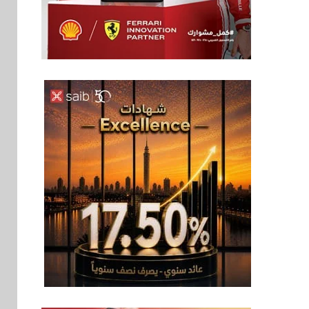
اخبار
فيكسد مصر و”حلول”
6
تتشاركان في تطوير
أول منصة للسياحة
الصحية في مصر
والشرق الأوسط
وأفريقيا Tour4Cure
سوق وصلة
7
هواوي: هاتف nova 15
Max بطارية ضخمة
وتصميم متين جهازًا
مثاليًا للشباب
اقتصاد
8
إي اف چي فاينانس
تستعرض خطط نمو
«بلد» لتعزيز حضورها
في سوق تحويلات