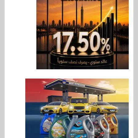
بنك مصر يشارك في فعالية اليوم
العالمي للشباب ويقدم العديد من
العروض المجانية
7
بنوك
بنك QNB مصر يعزز جاهزية
المشروعات الصغيرة والمتوسطة
للنمو والتوسع
8
اخبار
فيكسد مصر و”حلول” تتشاركان
في تطوير أول منصة للسياحة
الصحية في مصر والشرق الأوسط
وأفريقيا Tour4Cure
9
سوق وصلة
هواوي: هاتف nova 15
Max بطارية ضخمة وتصميم متين