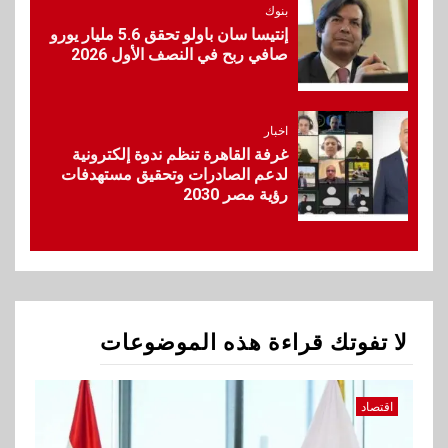
Max بطارية ضخمة وتصميم متين
بنوك
جهازًا مثاليًا للشباب
إنتيسا سان باولو تحقق 5.6 مليار يورو
صافي ربح في النصف الأول 2026
10
اقتصاد
إي اف چي فاينانس تستعرض
خطط نمو «بلد» لتعزيز حضورها
اخبار
في سوق تحويلات المصريين
غرفة القاهرة تنظم ندوة إلكترونية
بالخارج
لدعم الصادرات وتحقيق مستهدفات
رؤية مصر 2030
1
اقتصاد
وزيرا التخطيط والبترول يبحثان
جهود تحقيق أمن الطاقة
لا تفوتك قراءة هذه الموضوعات
2
اقتصاد
ارتفاع أسعار النفط مع تصاعد
اقتصاد
المخاوف بشأن مستقبل الملاحة
في مضيق هرمز