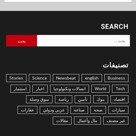
SEARCH
البحث
عن:
تصنيفات
Stories
Science
Newsbeat
english
Business
Tech
World
اتصالات وتكنولوجيا
اخبار
استثمار
اقتصاد
بنوك
تأمين
رياضة
سوق وصلة
سيارات
صحة
صناعة
عربي ودولي
عقارات
غير مصنف
مال وأعمال
مقالات