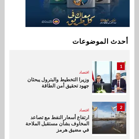
جهازًا مثاليًا للشباب
10
اقتصاد
إي اف چي فاينانس تستعرض
خطط نمو «بلد» لتعزيز حضورها
أحدث الموضوعات
في سوق تحويلات المصريين
بالخارج
1
اقتصاد
وزيرا التخطيط والبترول يبحثان
جهود تحقيق أمن الطاقة
2
اقتصاد
ارتفاع أسعار النفط مع تصاعد
المخاوف بشأن مستقبل الملاحة
في مضيق هرمز