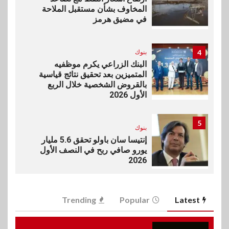
المخاوف بشأن مستقبل الملاحة
في مضيق هرمز
4
بنوك
البنك الزراعي يكرم موظفيه
المتميزين بعد تحقيق نتائج قياسية
بالقروض الشخصية خلال الربع
الأول 2026
5
بنوك
إنتيسا سان باولو تحقق 5.6 مليار
يورو صافي ربح في النصف الأول
2026
6
اخبار
Trending
Popular
Latest
غرفة القاهرة تنظم ندوة إلكترونية
لدعم الصادرات وتحقيق
مستهدفات رؤية مصر 2030