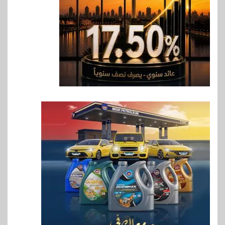
7
بنوك
بنك مصر يشارك في فعالية اليوم
العالمي للشباب ويقدم العديد من
العروض المجانية
8
بنوك
بنك QNB مصر يعزز جاهزية
المشروعات الصغيرة والمتوسطة
للنمو والتوسع
9
اخبار
فيكسد مصر و”حلول” تتشاركان
في تطوير أول منصة للسياحة
الصحية في مصر والشرق الأوسط
وأفريقيا Tour4Cure