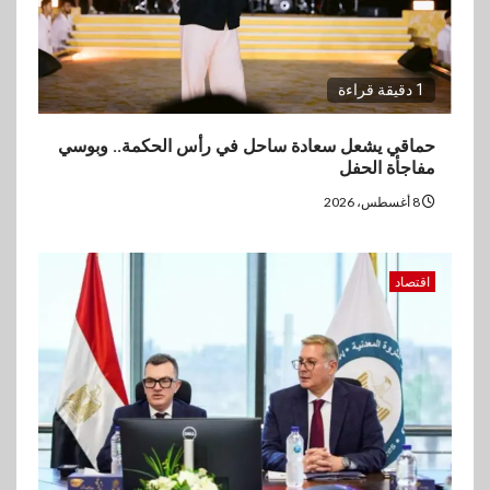
المخاوف بشأن مستقبل الملاحة
في مضيق هرمز
1 دقيقة قراءة
4
بنوك
البنك الزراعي يكرم موظفيه
حماقي يشعل سعادة ساحل في رأس الحكمة.. وبوسي
المتميزين بعد تحقيق نتائج قياسية
مفاجأة الحفل
بالقروض الشخصية خلال الربع
الأول 2026
8 أغسطس، 2026
5
بنوك
اقتصاد
إنتيسا سان باولو تحقق 5.6 مليار
يورو صافي ربح في النصف الأول
2026