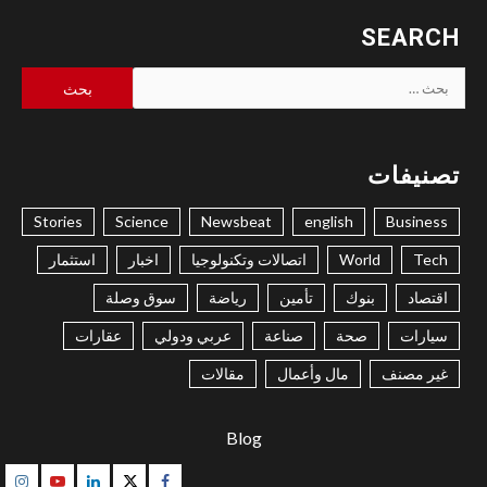
SEARCH
البحث
عن:
تصنيفات
Stories
Science
Newsbeat
english
Business
Tech
World
اتصالات وتكنولوجيا
اخبار
استثمار
اقتصاد
بنوك
تأمين
رياضة
سوق وصلة
سيارات
صحة
صناعة
عربي ودولي
عقارات
غير مصنف
مال وأعمال
مقالات
Blog
gram
Youtube
Linkedin
Twitter
Facebook