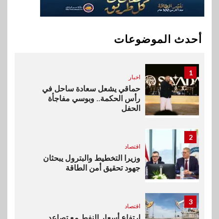
10
سوق وصلة
هواوي: هاتف nova 15
Max بطارية ضخمة وتصميم متين
أحدث الموضوعات
جهازًا مثاليًا للشباب
1
اخبار
حماقي يشعل سعادة ساحل في
رأس الحكمة.. وبوسي مفاجأة
الحفل
2
اقتصاد
وزيرا التخطيط والبترول يبحثان
جهود تحقيق أمن الطاقة
3
اقتصاد
ارتفاع أسعار النفط مع تصاعد