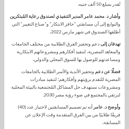
تُقدر بمبلغ 50 ألف جنيه.
وأشار د. محمد عامر المدير التنفيذي لصندوق رعاية المُبتكرين
والنوابغ إلى أن مسابقتي “حافز الابتكار” و”صناع التغيير” التي
أطلقها الصندوق في شهر مارس 2022،
تهدفان إلى
دعم وتحفيز الفرق الطلابية من مختلف الجامعات
والمعاهد المصرية، لتنفيذ أفكارهم ومشروعاتهم الابتكارية
ومساعدتهم للوصول بها للسوق المحلي والدولي،
فضلًا عن دعم
وتحفيز الأندية والأسر الطلابية بالجامعات
المصرية للتقدم برؤيتهم وأفكارهم؛ لتنفيذ مبادرات
ومشروعات تستهدف حل المشاكل المُجتمعية بالبيئة المحلية
لترتقي بالمجتمع في ضوء رؤية مصر 2030.
وأوضح د. عامر
أنه تم تصميم المسابقتين لاختيار عدد (40)
فريقًا طلابيًا من بين الفرق المتقدمة وقت الإعلان عن
المسابقة،