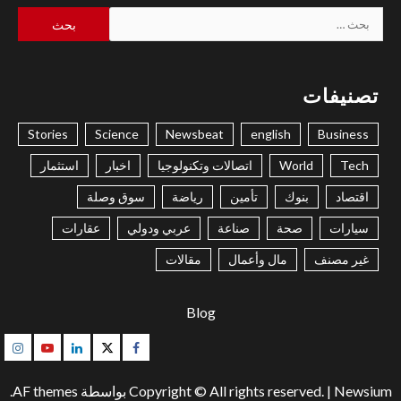
البحث
عن:
تصنيفات
Stories
Science
Newsbeat
english
Business
Tech
World
اتصالات وتكنولوجيا
اخبار
استثمار
اقتصاد
بنوك
تأمين
رياضة
سوق وصلة
سيارات
صحة
صناعة
عربي ودولي
عقارات
غير مصنف
مال وأعمال
مقالات
Blog
gram
Youtube
Linkedin
Twitter
Facebook
Newsium
|
Copyright © All rights reserved.
بواسطة AF themes.