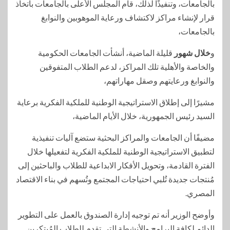
بالجامعات، وتنفيذًا لذلك، قام المجلس الأعلى بالجامعات باتخاذ
قرار لإنشاء مراكز لاكتشاف ورعاية الموهوبين والنوابغ
بالجامعات،
و
خلال شهور
قليلة الماضية، أنشأت الجامعات الحكومية
والخاصة والأهلية تلك المراكز، لدعم الطلاب المتفوقين
والنوابغ ورعايتهم وصقل مهاراتهم،
مشيرًا إلى إطلاق الاستراتيجية الوطنية للملكية الفكرية برعاية
السيد رئيس الجمهورية، خلال الأيام الماضية،
مضيفًا أن الجامعات والمراكز البحثية ستضع آليات تنفيذية
لتطبيق الاستراتيجية الوطنية للملكية الفكرية لتفعيلها خلال
الفترة القادمة، وتحويل الأفكار الابداعية للطلاب والباحثين إلى
مُنتجات جديدة تُلبي احتياجات المجتمع وتُسهم في بناء الاقتصاد
المصري.
وأوضح الوزير أنه تم توجيه إدارة الصندوق بالعمل على التطوير
الدائم لكافة البرامج والأنشطة التي تقدم للطلاب المُبتكرين