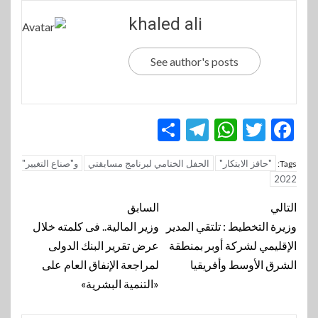
khaled ali
See author's posts
Telegram
Share
WhatsApp
Twitter
Facebook
"حافز الابتكار"
الحفل الختامي لبرنامج مسابقتي
و"صناع التغيير"
Tags:
2022
تنقل
التالي
السابق
المقالة
وزيرة التخطيط : تلتقي المدير
وزير المالية.. فى كلمته خلال
الإقليمي لشركة أوبر بمنطقة
عرض تقرير البنك الدولى
الشرق الأوسط وأفريقيا
لمراجعة الإنفاق العام على
«التنمية البشرية»