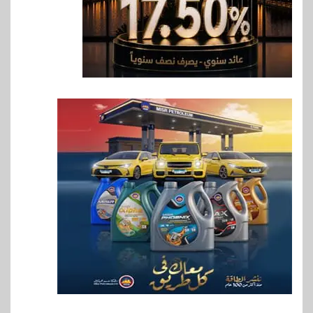
بنوك
بنك مصر يشارك في فعالية اليوم
العالمي للشباب ويقدم العديد من
العروض المجانية
8
بنوك
بنك QNB مصر يعزز جاهزية
المشروعات الصغيرة والمتوسطة
للنمو والتوسع
9
اخبار
فيكسد مصر و”حلول” تتشاركان
في تطوير أول منصة للسياحة
الصحية في مصر والشرق الأوسط
وأفريقيا Tour4Cure
10
سوق وصلة
هواوي: هاتف nova 15