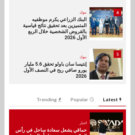
4
بنوك
البنك الزراعي يكرم موظفيه
المتميزين بعد تحقيق نتائج قياسية
بالقروض الشخصية خلال الربع
الأول 2026
5
بنوك
إنتيسا سان باولو تحقق 5.6 مليار
يورو صافي ربح في النصف الأول
2026
6
اخبار
Trending
Popular
Latest
غرفة القاهرة تنظم ندوة إلكترونية
لدعم الصادرات وتحقيق
مستهدفات رؤية مصر 2030
اخبار
حماقي يشعل سعادة ساحل في رأس
7