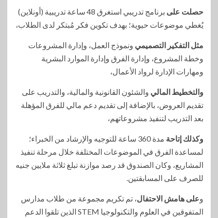
حصلت على
برنامج تدريبي استغرق 48 ساعة تدريبية (أونلاين)
يُغطي موضوعات حيوية؛ بهدف تكوين فكر مُبتكر لدى الطلاب،
مثل التفكير التصميمي
ونموذج العمل، وإدارة المشروعات
وخطة المشروع، وإدارة الفرق وإدارة الموارد البشرية
ومهارات الإدارة لرواد الأعمال،
والتخطيط المالي
والشئون القانونية والمالية، والتدريب على
تقديم العروض، بالإضافة إلى تقديم دعم مالي للفرق المؤهلة
بعد التدريب لتنفيذ مشروعاتهم،
وكذلك إتاحة
مدة 360 ساعة للتوجيه والإرشاد من الخبراء؛
لمساعدة الفرق في الموضوعات المختلفة خلال مرحلة تنفيذ
المشاريع، وكان الصندوق قد رصد موازنة تبلغ ثلاثة ملايين جنيه
للصرف على المسابقتين.
و
على هامش الاحتفال
، تم تكريم مجموعة من طلاب مدارس
المتفوقين في العلوم والتكنولوجيا STEM الذين تلقوا الدعم