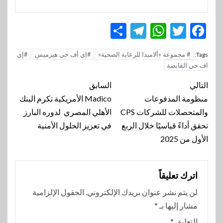
Telegram
Share
WhatsApp
Twitter
Facebook
# مجموعة «ألاميدا للرعاية الصحية»
#إي أف جي هيرميس
#إي
Tags:
اف جي القابضة
تنقل
التالي
السابق
المقالة
منظومة المدفوعات
Madico الأمريكية تكرم البنك
والمتحصلات للشركات CPS
الأهلي المصري لدوره البارز
تحقق أداءً قياسيًا خلال الربع
في تعزيز الحلول الأمنية
الأول من 2025
اترك تعليقاً
لن يتم نشر عنوان بريدك الإلكتروني.
الحقول الإلزامية
مشار إليها بـ
*
التعليق
*