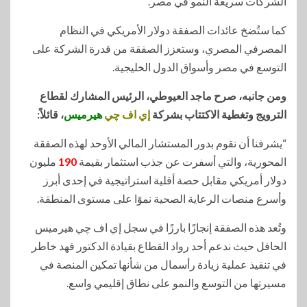
الشركات سريعة النمو في مصر.
كما ستُضخ عائدات الصفقة دولار الأمريكي في النظام
المصرفي المصري، وستعزز الصفقة من قدرة الشركة على
التوسع في مصر وأسواق الدول الخليجية.
ومن جانبه، صرح ماجد العيوطي، الرئيس المشارك لقطاع
الترويج وتغطية الاكتتاب بشركة
إي اف چي
هيرميس
، قائلاً:
“يشرفنا أن نقوم بدور المستشار المالي الأوحد لهذه الصفقة
المحورية، والتي أسفرت عن جذب استثمار بقيمة
190
مليون
دولار أمريكي مقابل حصة أقلية استراتيجية في إحدى أبرز
وأسرع منصات الرعاية الصحية نموًا على مستوى المنطقة.
وتُعد هذه الصفقة إنجازًا بارزًا في سجل إي اف چي هيرميس
الحافل حيث ندعم أحد رواد القطاع بقيادة الدكتور فهد خاطر
في تنفيذ عملية زيادة رأسمال من شأنها تمكين المنصة في
مسيرتها من التوسع والنمو على نطاق إقليمي واسع.