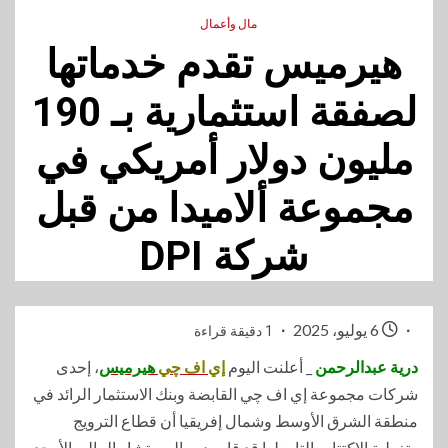
مال وأعمال
هيرميس تقدم خدماتها
لصفقة استثمارية بـ 190
مليون دولار أمريكي في
مجموعة ألاميدا من قبل
شركة DPI
6 يوليو، 2025
1 دقيقة قراءة
درية عبدالرحمن
_ أعلنت اليوم
إي اف چي
هيرميس
، إحدى
شركات مجموعة إي اف چي القابضة وبنك الاستثمار الرائد في
منطقة الشرق الأوسط وشمال إفريقيا أن قطاع الترويج
وتغطية الاكتتاب التابع لها قد قام بدور المستشار المالي الأوحد