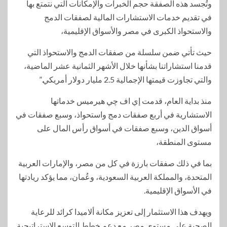
وتُجسد هذه الصفقة حجم الخبرات والإمكانات التي نتمتع بها
في تقديم خدمات الاستشارات المالية لصفقات الدمج
والاستحواذ الكبرى في مصر والأسواق الإقليمية،
حيث تأتي ضمن سلسلة من صفقات الدمج والاستحواذ التي
قدمنا استشاراتنا بشأنها خلال الأشهر الثمانية عشر الماضية،
والتي تجاوزت قيمتها الإجمالية 2.5 مليار دولار أمريكي.”
منذ بداية العام، قدمت إي اف چي هيرميس خدماتها
الاستشارية في أربع صفقات دمج واستحواذ، وسبع صفقات في
أسواق الدين، وسبع صفقات في أسواق رأس المال على
مستوى المنطقة،
بما في ذلك صفقات بارزة في كل من مصر، والإمارات العربية
المتحدة، والمملكة العربية السعودية، وعُمان، مما يؤكد ريادتها
في الأسواق الإقليمية.
ويهدف هذا الاستثمار إلى تعزيز مكانة ألاميدا كرائد للرعاية
الصحية على مستوى مصر مع دعم خطط التوسع الإستراتيجية