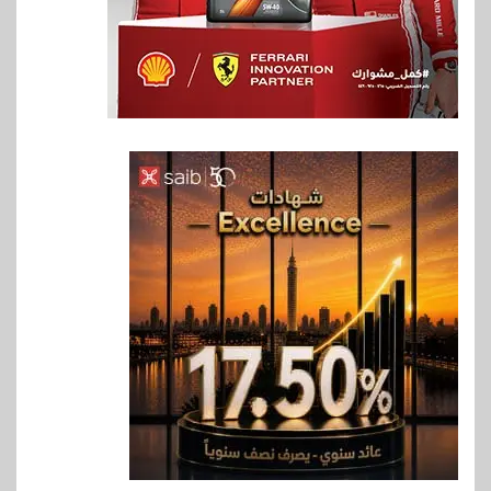
6
بنوك
بنك QNB مصر يعزز جاهزية
المشروعات الصغيرة والمتوسطة
للنمو والتوسع
7
اخبار
فيكسد مصر و”حلول” تتشاركان
في تطوير أول منصة للسياحة
الصحية في مصر والشرق الأوسط
وأفريقيا Tour4Cure
8
سوق وصلة
هواوي: هاتف nova 15
Max بطارية ضخمة وتصميم متين
جهازًا مثاليًا للشباب