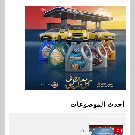
9
اقتصاد
إي اف چي فاينانس تستعرض
خطط نمو «بلد» لتعزيز حضورها
في سوق تحويلات المصريين
بالخارج
10
اخبار
بيان توضيحي صادر عن شركة
ناتجاس
1
اقتصاد
ارتفاع أسعار النفط مع تصاعد
أحدث الموضوعات
المخاوف بشأن مستقبل الملاحة
في مضيق هرمز
2
بنوك