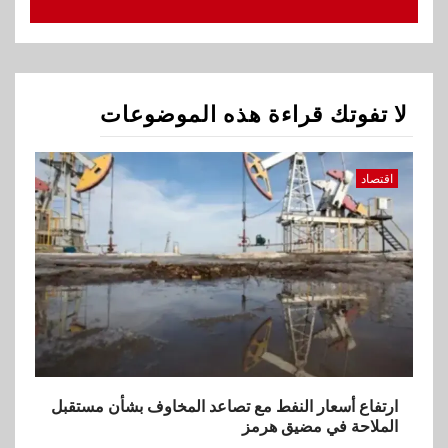
البنك الزراعي يكرم موظفيه
المتميزين بعد تحقيق نتائج قياسية
بالقروض الشخصية خلال الربع
الأول 2026
لا تفوتك قراءة هذه الموضوعات
3
بنوك
إنتيسا سان باولو تحقق 5.6 مليار
اقتصاد
يورو صافي ربح في النصف الأول
2026
4
اخبار
غرفة القاهرة تنظم ندوة إلكترونية
لدعم الصادرات وتحقيق
مستهدفات رؤية مصر 2030
5
ارتفاع أسعار النفط مع تصاعد المخاوف بشأن مستقبل
بنوك
الملاحة في مضيق هرمز
بنك مصر يشارك في فعالية اليوم