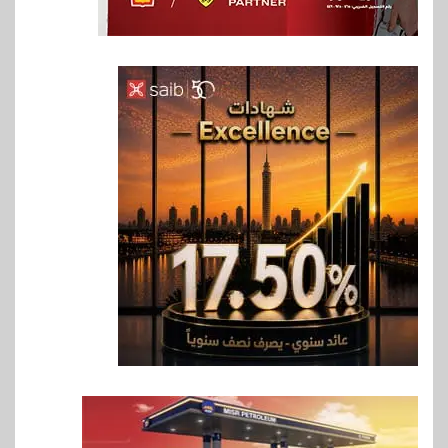
6
اخبار
فيكسد مصر و”حلول” تتشاركان
في تطوير أول منصة للسياحة
الصحية في مصر والشرق الأوسط
وأفريقيا Tour4Cure
7
سوق وصلة
هواوي: هاتف nova 15
Max بطارية ضخمة وتصميم متين
جهازًا مثاليًا للشباب
8
اقتصاد
إي اف چي فاينانس تستعرض
خطط نمو «بلد» لتعزيز حضورها
في سوق تحويلات المصريين
بالخارج