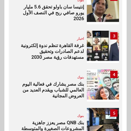
إنتيسا سان باولو تحقق 5.6 مليار
يورو صافي ربح في النصف الأول
2026
3
اخبار
غرفة القاهرة تنظم ندوة إلكترونية
لدعم الصادرات وتحقيق
مستهدفات رؤية مصر 2030
4
بنوك
بنك مصر يشارك في فعالية اليوم
العالمي للشباب ويقدم العديد من
العروض المجانية
5
بنوك
بنك QNB مصر يعزز جاهزية
المشروعات الصغيرة والمتوسطة