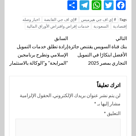
Telegram
Share
WhatsApp
Twitter
Facebook
# إي اف جي هيرميس
#إي اف جي القابضة
اخبار وصله
Tags:
إقتصادية
السعودية
خدمات إقراض واقتراض الأوراق المالية
تنقل
التالي
السابق
المقالة
بنك قناة السويس يقتنص جائزة
إرادة تطلق خدمات التمويل
الأفضل ابتكارًا في التمويل
الإسلامي وتطرح برنامجين
التجاري بمصر 2025
“المرابحة” و”الوكالة بالاستثمار
اترك تعليقاً
لن يتم نشر عنوان بريدك الإلكتروني.
الحقول الإلزامية
مشار إليها بـ
*
التعليق
*