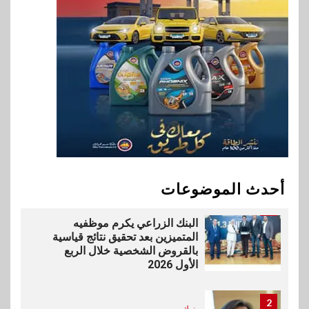
9
اخبار
بيان توضيحي صادر عن شركة
ناتجاس
10
سوق وصلة
vivo تشعل المنافسة في مصر
مع إطلاق Y500 المزود ببطارية
بسعة 8100 مللي أمبير
أحدث الموضوعات
1
بنوك
البنك الزراعي يكرم موظفيه
المتميزين بعد تحقيق نتائج قياسية
بالقروض الشخصية خلال الربع
الأول 2026
2
بنوك