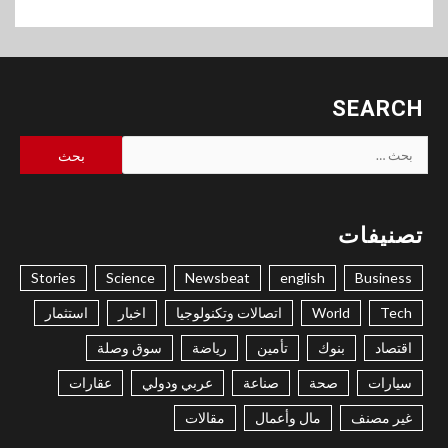
SEARCH
البحث
عن:
تصنيفات
Stories
Science
Newsbeat
english
Business
Tech
World
اتصالات وتكنولوجيا
اخبار
استثمار
اقتصاد
بنوك
تأمين
رياضة
سوق وصلة
سيارات
صحة
صناعة
عربي ودولي
عقارات
غير مصنف
مال وأعمال
مقالات