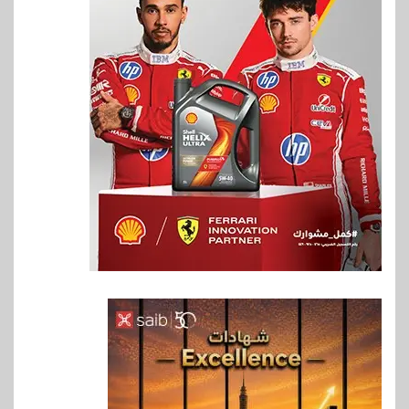
6
اخبار
فيكسد مصر و”حلول” تتشاركان
في تطوير أول منصة للسياحة
الصحية في مصر والشرق الأوسط
وأفريقيا Tour4Cure