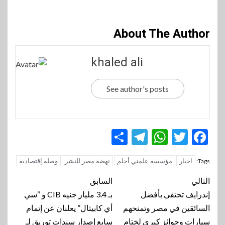
About The Author
khaled ali
See author's posts
Telegram
Share
WhatsApp
Twitter
Facebook
اخبار
مؤسسة علمني أحلم
نهضة مصر للنشر
وصله إقتصادية
Tags:
تنقل
التالي
السابق
المقالة
إندرايف تحتفي بأفضل
بـ 3.4 مليار جنيه CIB و “سي
السائقين في مصر وتمنحهم
أي كابيتال” يعلنان عن إتمام
سيارات وجوائز كبرى لختام
سابع إصدار سندات توريق لـ