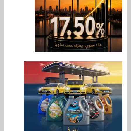
7
سوق وصلة
هواوي: هاتف nova 15
Max بطارية ضخمة وتصميم متين
جهازًا مثاليًا للشباب
8
اقتصاد
إي اف چي فاينانس تستعرض
خطط نمو «بلد» لتعزيز حضورها
في سوق تحويلات المصريين
بالخارج
9
اخبار
بيان توضيحي صادر عن شركة
ناتجاس
10
سوق وصلة