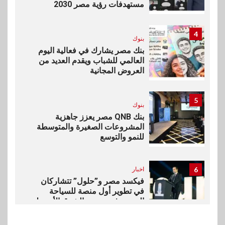
مستهدفات رؤية مصر 2030
4
بنوك
بنك مصر يشارك في فعالية اليوم
العالمي للشباب ويقدم العديد من
العروض المجانية
5
بنوك
بنك QNB مصر يعزز جاهزية
المشروعات الصغيرة والمتوسطة
للنمو والتوسع
6
اخبار
فيكسد مصر و”حلول” تتشاركان
في تطوير أول منصة للسياحة
الصحية في مصر والشرق الأوسط
وأفريقيا Tour4Cure