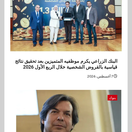
لدعم الصادرات وتحقيق
مستهدفات رؤية مصر 2030
4
بنوك
بنك مصر يشارك في فعالية اليوم
العالمي للشباب ويقدم العديد من
العروض المجانية
البنك الزراعي يكرم موظفيه المتميزين بعد تحقيق نتائج
5
بنوك
قياسية بالقروض الشخصية خلال الربع الأول 2026
بنك QNB مصر يعزز جاهزية
7 أغسطس، 2026
المشروعات الصغيرة والمتوسطة
للنمو والتوسع
بنوك