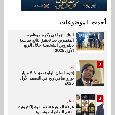
vivo تشعل المنافسة في مصر
مع إطلاق Y500 المزود ببطارية
بسعة 8100 مللي أمبير
أحدث الموضوعات
1
بنوك
البنك الزراعي يكرم موظفيه
المتميزين بعد تحقيق نتائج قياسية
بالقروض الشخصية خلال الربع
الأول 2026
2
بنوك
إنتيسا سان باولو تحقق 5.6 مليار
يورو صافي ربح في النصف الأول
2026
3
اخبار
غرفة القاهرة تنظم ندوة إلكترونية
لدعم الصادرات وتحقيق