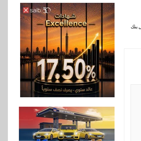
بنوك
6
بنك QNB مصر يعزز
جاهزية المشروعات
 بنك
الصغيرة والمتوسطة
للنمو والتوسع
اخبار
فيكسد مصر و”حلول”
7
تتشاركان في تطوير
أول منصة للسياحة
الصحية في مصر
والشرق الأوسط
وأفريقيا Tour4Cure
سوق وصلة
8
هواوي: هاتف nova 15
Max بطارية ضخمة
وتصميم متين جهازًا
مثاليًا للشباب