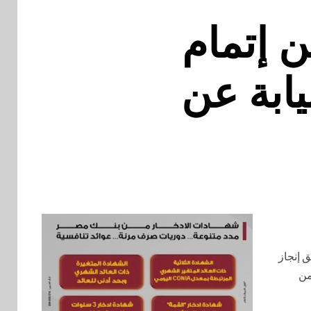
ن إتمام
يابة عن
ق إنجاز
من