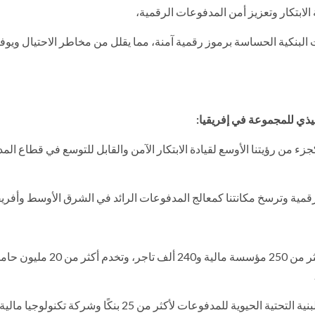
 الابتكار وتعزيز أمن المدفوعات الرقمية،
 البنكية الحساسة برموز رقمية آمنة، مما يقلل من مخاطر الاحتيال ويوف
يذي للمجموعة في إفريقيا:
زء من رؤيتنا الأوسع لقيادة الابتكار الآمن والقابل للتوسع في قطاع ال
رقمية وترسخ مكانتنا كمعالج المدفوعات الرائد في الشرق الأوسط وأفريقي
كما تعمل “نتورك إنترناشيونال” في أكثر من 50 دولة، وتدعم أكثر من 250 مؤسسة مالية و240 ألف تاجر، وتخدم أكثر 
ويضم فريقها أكثر من 3000 موظف، وتشغل في مصر وحدها البنية التحتية الحيوية للمدفوعات لأكثر من 25 بنكًا وشركة تكنولوجيا مالية