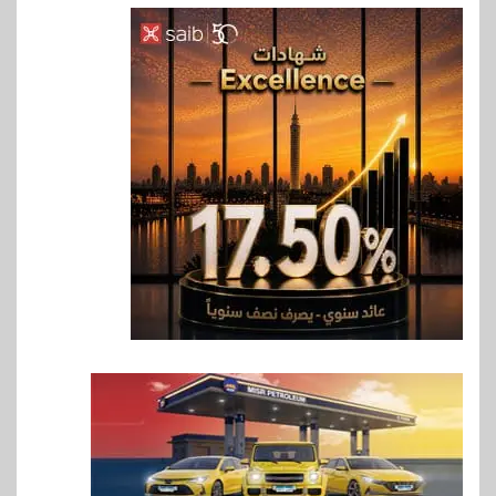
6
بنوك
بنك مصر يشارك في فعالية اليوم
العالمي للشباب ويقدم العديد من
العروض المجانية
7
بنوك
بنك QNB مصر يعزز جاهزية
المشروعات الصغيرة والمتوسطة
للنمو والتوسع
8
اخبار
فيكسد مصر و”حلول” تتشاركان
في تطوير أول منصة للسياحة
الصحية في مصر والشرق الأوسط
وأفريقيا Tour4Cure