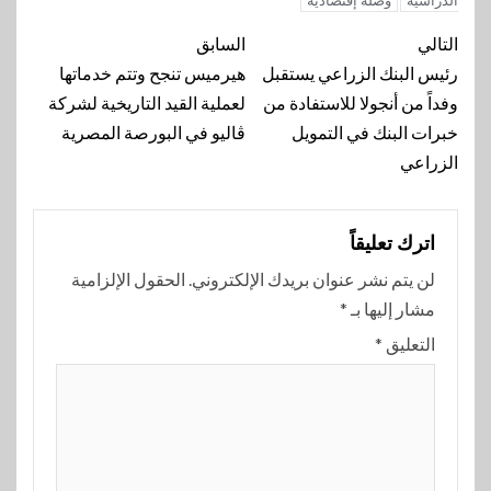
الدراسية
وصله إقتصادية
تنقل
التالي
السابق
المقالة
رئيس البنك الزراعي يستقبل
هيرميس تنجح وتتم خدماتها
وفداً من أنجولا للاستفادة من
لعملية القيد التاريخية لشركة
خبرات البنك في التمويل
ڤاليو في البورصة المصرية
الزراعي
اترك تعليقاً
لن يتم نشر عنوان بريدك الإلكتروني.
الحقول الإلزامية
مشار إليها بـ
*
التعليق
*