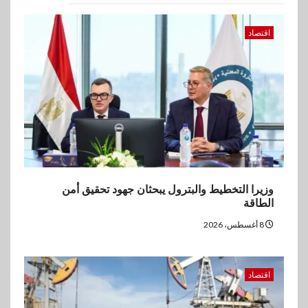
اقتصاد
ارتفاع أسعار النفط مع تصاعد
المخاوف بشأن مستقبل الملاحة
اقتصاد
في مضيق هرمز
3
بنوك
البنك الزراعي يكرم موظفيه
المتميزين بعد تحقيق نتائج قياسية
بالقروض الشخصية خلال الربع
الأول 2026
4
وزيرا التخطيط والبترول يبحثان جهود تحقيق أمن
بنوك
الطاقة
إنتيسا سان باولو تحقق 5.6 مليار
يورو صافي ربح في النصف الأول
8 أغسطس، 2026
2026
5
اقتصاد
اخبار
غرفة القاهرة تنظم ندوة إلكترونية