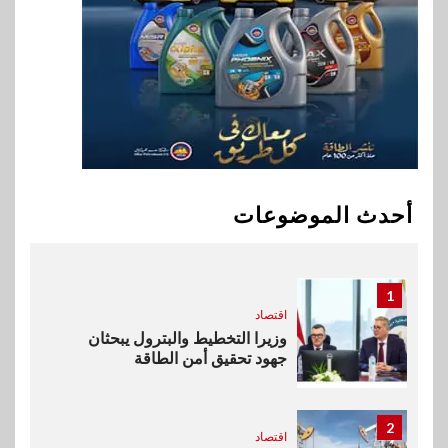
9
سوق وصلة
هواوي: هاتف nova 15
Max بطارية ضخمة وتصميم متين
جهازًا مثاليًا للشباب
10
اقتصاد
إي اف چي فاينانس تستعرض
خطط نمو «بلد» لتعزيز حضورها
أحدث الموضوعات
في سوق تحويلات المصريين
بالخارج
1
اقتصاد
وزيرا التخطيط والبترول يبحثان
جهود تحقيق أمن الطاقة
2
اقتصاد