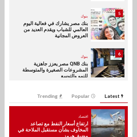
5
بنوك
بنك مصر يشارك في فعالية اليوم
العالمي للشباب ويقدم العديد من
العروض المجانية
6
بنوك
بنك QNB مصر يعزز جاهزية
المشروعات الصغيرة والمتوسطة
للنمو والتوسع
Trending
Popular
Latest
7
اخبار
فيكسد مصر و”حلول” تتشاركان
في تطوير أول منصة للسياحة
الصحية في مصر والشرق الأوسط
اقتصاد
وأفريقيا Tour4Cure
ارتفاع أسعار النفط مع تصاعد
المخاوف بشأن مستقبل الملاحة في
مضيق هرمز