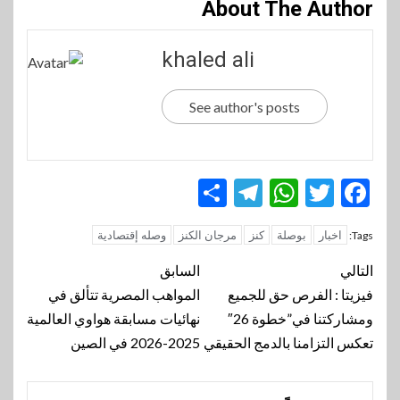
About The Author
khaled ali
See author's posts
Telegram
Share
WhatsApp
Twitter
Facebook
اخبار
بوصلة
كنز
مرجان الكنز
وصله إقتصادية
Tags:
تنقل
التالي
السابق
المقالة
فيزيتا : الفرص حق للجميع
المواهب المصرية تتألق في
ومشاركتنا في”خطوة 26″
نهائيات مسابقة هواوي العالمية
تعكس التزامنا بالدمج الحقيقي
2025-2026 في الصين