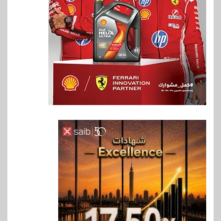
6
بنوك
بنك QNB مصر يعزز جاهزية
المشروعات الصغيرة والمتوسطة
للنمو والتوسع
7
اخبار
فيكسد مصر و”حلول” تتشاركان
في تطوير أول منصة للسياحة
الصحية في مصر والشرق الأوسط
وأفريقيا Tour4Cure
8