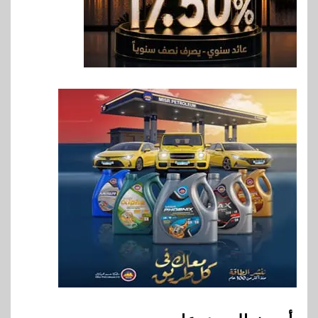
سوق وصلة
هواوي: هاتف nova 15
Max بطارية ضخمة وتصميم متين
جهازًا مثاليًا للشباب
9
اقتصاد
إي اف چي فاينانس تستعرض
خطط نمو «بلد» لتعزيز حضورها
في سوق تحويلات المصريين
بالخارج
10
اخبار
بيان توضيحي صادر عن شركة
ناتجاس
1
اقتصاد
ارتفاع أسعار النفط مع تصاعد