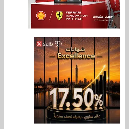
6
سوق وصلة
هواوي: هاتف nova 15
Max بطارية ضخمة وتصميم متين
جهازًا مثاليًا للشباب
7
اقتصاد
إي اف چي فاينانس تستعرض
خطط نمو «بلد» لتعزيز حضورها
في سوق تحويلات المصريين
بالخارج