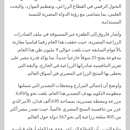
التحول الرقمي في القطاع الزراعي، وتعظيم الموارد، والبحث
العلمي، بما يتماشى مع رؤية الدولة المصرية للتنمية
المستدامة.
وأشار فاروق إلى الطفرة غير المسبوقة في ملف الصادرات
الزراعية المصرية، حيث حققت هذا العام رقما قياسيا مقارنة
بالأعوام السابقة حيث بلغت حوالي 9 مليون طن هذا العام،
مدفوعة بفتح 25 سوقاً خارجياً جديداً، بما يؤكد قدرة مصر على
تعزيز التنافسية صادراتها الزراعية في الخارج، والثقة التي
يحظى بها المنتج الزراعي المصري في أسواق العالم.
وأوضح أن إجمالي المزارع ومحطات التصدير التي شملتها
منظومة التكويد بهدف التصدير هذا العام، بلغت نحو و6,450
مزرعة ومحطة تصديرية، بمساحة 695 ألف فدان، الأمر الذي
عزز من تنافسية المنتج المصري عالمياً، حيث تصدر مصر أكثر
من 405 سلعة زراعية إلى نحو 167 دولة حول العالم.
وتابع الوزير، أن القطاع الزراعي حقق هذا العام أرقام قياسية