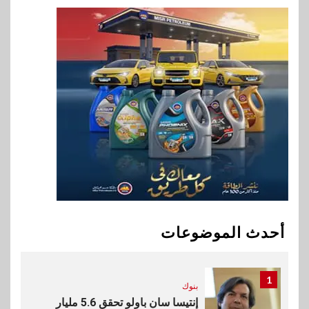
8
اخبار
بيان توضيحي صادر عن شركة
ناتجاس
9
سوق وصلة
vivo تشعل المنافسة في مصر
مع إطلاق Y500 المزود ببطارية
بسعة 8100 مللي أمبير
10
بنوك
تأمين
نكست وكاف للتأمين يطلقان
تحالفًا استراتيجيًا لتقديم حلول
أحدث الموضوعات
تأمينية متكاملة لعملاء البنك
1
بنوك
إنتيسا سان باولو تحقق 5.6 مليار