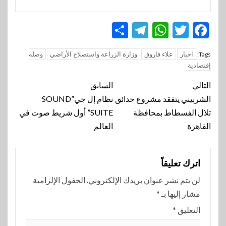
Telegram
Share
WhatsApp
Twitter
Facebook
اخبار
علاء فاروق
وزارة الزراعة واستصلاح الأراضي
وصله
Tags:
إقتصادية
تنقل
التالي
السابق
المقالة
الشربيني يتفقد مشروع حدائق
نظام إل جي”SOUND
تلال الفسطاط بمحافظة
SUITE” أول شريط صوت في
القاهرة
العالم
اترك تعليقاً
لن يتم نشر عنوان بريدك الإلكتروني.
الحقول الإلزامية
مشار إليها بـ
*
التعليق
*