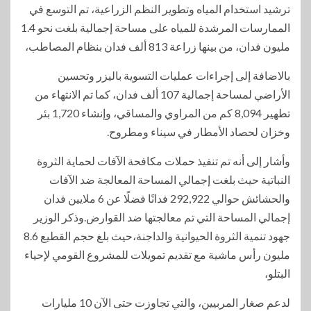
ترشيد استخدام المياه وتطوير النظم الزراعية، تم التوسع في
الممارسات المرشدة للمياه على مساحة إجمالية بلغت نحو 1.4
مليون فدان، من بينها زراعة 813 ألف فدان بنظام المصاطب،
بالاضافة إلى إجراءات عمليات التسوية باليزر وتحسين
الأراضي لمساحة إجمالية 107 ألف فدان، كما تم الانتهاء من
تطهير 8,094 كم من المراوي والمساقي، وإنشاء 1,720 بئر
وخزان لحصاد الأمطار في سيناء ومطروح.
وأشار إلى أنه تم تنفيذ حملات مكافحة الآفات لحماية الثروة
النباتية حيث بلغت إجمالي المساحة المعالجة ضد الآفات
والحشائش حوالي 292,922 فدانًا فضلًا عن 6 ملايين فدان
إجمالي المساحة التي تم معالجتها ضد القوارض.وذكر الوزير
جهود تنمية الثروة الحيوانية والداجنة،حيث بلغ حجم القطيع 8.6
مليون رأس ماشية مع تقديم تمويلات للمشروع القومي لإحياء
البتلو،
لدعم صغار المربيين، والتي تجاوزت حتى الآن 10 مليارات