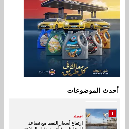
هواوي: هاتف nova 15
Max بطارية ضخمة وتصميم متين
جهازًا مثاليًا للشباب
9
اقتصاد
إي اف چي فاينانس تستعرض
خطط نمو «بلد» لتعزيز حضورها
في سوق تحويلات المصريين
بالخارج
10
اخبار
بيان توضيحي صادر عن شركة
أحدث الموضوعات
ناتجاس
1
اقتصاد
ارتفاع أسعار النفط مع تصاعد
المخاوف بشأن مستقبل الملاحة