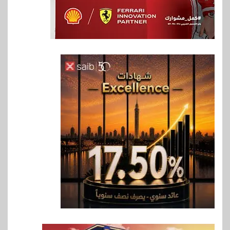
6
بنوك
بنك QNB مصر يعزز جاهزية
المشروعات الصغيرة والمتوسطة
للنمو والتوسع
7
اخبار
فيكسد مصر و”حلول” تتشاركان
في تطوير أول منصة للسياحة
الصحية في مصر والشرق الأوسط
وأفريقيا Tour4Cure
8
سوق وصلة