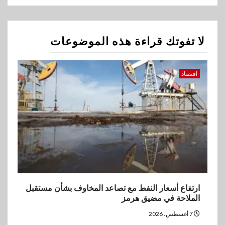
المخاوف بشأن مستقبل الملاحة
في مضيق هرمز
لا تفوتك قراءة هذه الموضوعات
2
بنوك
البنك الزراعي يكرم موظفيه
المتميزين بعد تحقيق نتائج قياسية
اقتصاد
بالقروض الشخصية خلال الربع
الأول 2026
3
بنوك
إنتيسا سان باولو تحقق 5.6 مليار
يورو صافي ربح في النصف الأول
2026
4
ارتفاع أسعار النفط مع تصاعد المخاوف بشأن مستقبل
اخبار
الملاحة في مضيق هرمز
غرفة القاهرة تنظم ندوة إلكترونية
لدعم الصادرات وتحقيق
7 أغسطس، 2026
مستهدفات رؤية مصر 2030