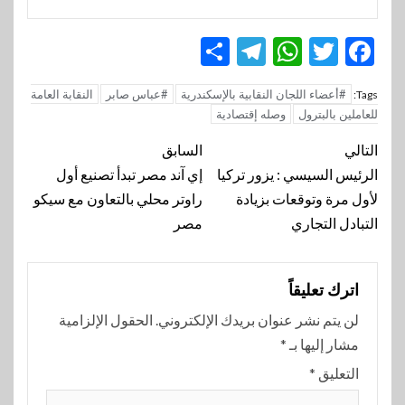
Telegram
Share
WhatsApp
Twitter
Facebook
#أعضاء اللجان النقابية بالإسكندرية
#عباس صابر
النقابة العامة
Tags:
للعاملين بالبترول
وصله إقتصادية
تنقل
التالي
السابق
المقالة
الرئيس السيسي : يزور تركيا
إي آند مصر تبدأ تصنيع أول
لأول مرة وتوقعات بزيادة
راوتر محلي بالتعاون مع سيكو
التبادل التجاري
مصر
اترك تعليقاً
لن يتم نشر عنوان بريدك الإلكتروني.
الحقول الإلزامية
مشار إليها بـ
*
التعليق
*