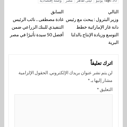
30 يونيو
ليلى طاهر
مصر
وصله إقتصادية
Tags:
تنقل
التالي
السابق
المقالة
وزير البترول : يبحث مع رئيس
غادة مصطفى .. نائب الرئيس
دانة غاز الإماراتية خطط
التنفيذي للبنك الزراعي ضمن
التوسع وزيادة الإنتاج بالدلتا
أفضل 50 سيدة تأثيرًا في مصر
البرية
اترك تعليقاً
لن يتم نشر عنوان بريدك الإلكتروني.
الحقول الإلزامية
مشار إليها بـ
*
التعليق
*