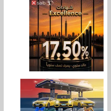
إنتيسا سان باولو تحقق 5.6 مليار
يورو صافي ربح في النصف الأول
2026
7
اخبار
غرفة القاهرة تنظم ندوة إلكترونية
لدعم الصادرات وتحقيق
مستهدفات رؤية مصر 2030
8
بنوك
بنك مصر يشارك في فعالية اليوم
العالمي للشباب ويقدم العديد من
العروض المجانية
9
بنوك
بنك QNB مصر يعزز جاهزية
المشروعات الصغيرة والمتوسطة