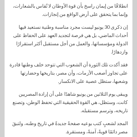
انطلاقًا من إيمان راسخ بأن قوة الأوطان لا تُقاس بالشعارات،
وإنما بما يتحقق على أرض الواقع من إنجازات.
إن ذكرى 30 يونيو ليست مجرد مناسبة وطنية نستعيد فيها
أحداث الماضي، بل هي فرصة لتجديد العهد على الحفاظ على
الدولة ومؤسساتها، والعمل من أجل مستقبل أكثر استقرارًا
وازدهارًا.
فقد أكدت تلك الثورة أن الشعوب التي تتوحد خلف وطنها قادرة
على تجاوز أصعب الأزمات، وأن مصر، بتاريخها وحضارتها
وشعبها، ستظل عصية على الانكسار.
ويبقى يوم الثلاثين من يونيو شاهدًا على أن إرادة المصريين
كانت، وستظل، هي القوة الحقيقية التي تحفظ الوطن، وتصنع
تاريخه، وترسم مستقبله.
المجد لشعبٍ كتب بوعيه صفحةً جديدةً في تاريخ وطنه، ولتبقَ
مصر دائمًا قويةً، آمنةً، ومستقرة.