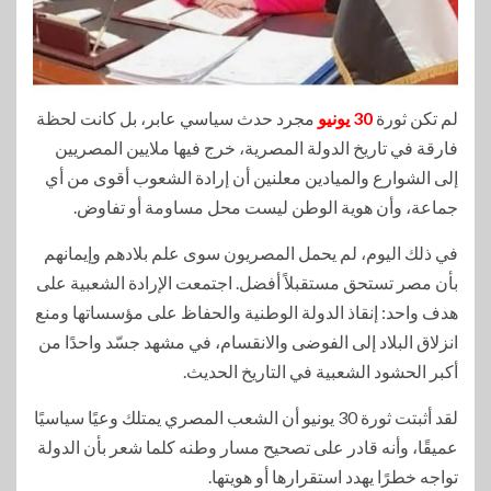
لم تكن ثورة
30 يونيو
مجرد حدث سياسي عابر، بل كانت لحظة
فارقة في تاريخ الدولة المصرية، خرج فيها ملايين المصريين
إلى الشوارع والميادين معلنين أن إرادة الشعوب أقوى من أي
جماعة، وأن هوية الوطن ليست محل مساومة أو تفاوض.
في ذلك اليوم، لم يحمل المصريون سوى علم بلادهم وإيمانهم
بأن مصر تستحق مستقبلاً أفضل. اجتمعت الإرادة الشعبية على
هدف واحد: إنقاذ الدولة الوطنية والحفاظ على مؤسساتها ومنع
انزلاق البلاد إلى الفوضى والانقسام، في مشهد جسّد واحدًا من
أكبر الحشود الشعبية في التاريخ الحديث.
لقد أثبتت ثورة 30 يونيو أن الشعب المصري يمتلك وعيًا سياسيًا
عميقًا، وأنه قادر على تصحيح مسار وطنه كلما شعر بأن الدولة
تواجه خطرًا يهدد استقرارها أو هويتها.