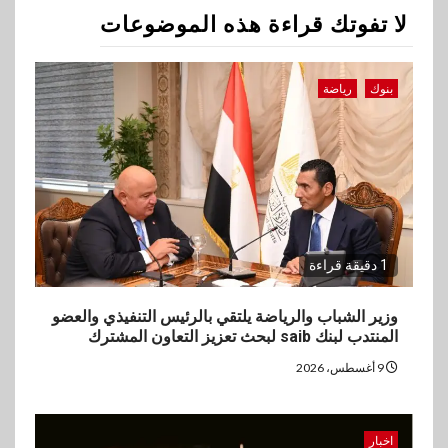
لا تفوتك قراءة هذه الموضوعات
3
اقتصاد
وزيرا التخطيط والبترول يبحثان
بنوك
رياضة
جهود تحقيق أمن الطاقة
4
اقتصاد
ارتفاع أسعار النفط مع تصاعد
المخاوف بشأن مستقبل الملاحة
في مضيق هرمز
1 دقيقة قراءة
5
بنوك
وزير الشباب والرياضة يلتقي بالرئيس التنفيذي والعضو
المنتدب لبنك saib لبحث تعزيز التعاون المشترك
البنك الزراعي يكرم موظفيه
المتميزين بعد تحقيق نتائج قياسية
9 أغسطس، 2026
بالقروض الشخصية خلال الربع
الأول 2026
اخبار