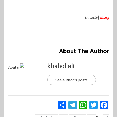
وصله
إقتصادية
About The Author
khaled ali
See author's posts
Telegram
Share
WhatsApp
Twitter
Facebook