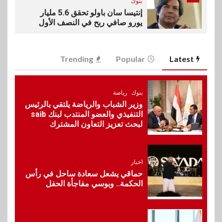
بنوك
إنتيسا سان باولو تحقق 5.6 مليار
يورو صافي ربح في النصف الأول
2026
Trending
Popular
Latest
7
اخبار
غرفة القاهرة تنظم ندوة إلكترونية
لدعم الصادرات وتحقيق
بنوك
رياضة
مستهدفات رؤية مصر 2030
وزير الشباب والرياضة يلتقي بالرئيس
التنفيذي والعضو المنتدب لبنك saib
لبحث تعزيز التعاون المشترك
8
بنوك
بنك مصر يشارك في فعالية اليوم
العالمي للشباب ويقدم العديد من
اخبار
العروض المجانية
حماقي يشعل سعادة ساحل في رأس
الحكمة.. وبوسي مفاجأة الحفل
9
بنوك
بنك QNB مصر يعزز جاهزية
المشروعات الصغيرة والمتوسطة