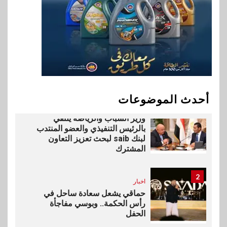
للنمو والتوسع
10
اخبار
فيكسد مصر و”حلول” تتشاركان
في تطوير أول منصة للسياحة
الصحية في مصر والشرق الأوسط
وأفريقيا Tour4Cure
أحدث الموضوعات
1
بنوك
رياضة
وزير الشباب والرياضة يلتقي
بالرئيس التنفيذي والعضو المنتدب
لبنك saib لبحث تعزيز التعاون
المشترك
2
اخبار
حماقي يشعل سعادة ساحل في
رأس الحكمة.. وبوسي مفاجأة
الحفل