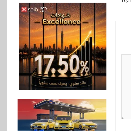
لدفا
بنوك
6
بنك QNB مصر يعزز
جاهزية المشروعات
الصغيرة والمتوسطة
للنمو والتوسع
اخبار
فيكسد مصر و”حلول”
7
تتشاركان في تطوير
أول منصة للسياحة
الصحية في مصر
والشرق الأوسط
وأفريقيا Tour4Cure
سوق وصلة
8
هواوي: هاتف nova 15
Max بطارية ضخمة
وتصميم متين جهازًا
مثاليًا للشباب