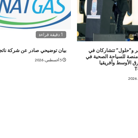
1 دقيقة قراءة
 و”حلول” تتشاركان في
بيان توضيحي صادر عن شركة نات
منصة للسياحة الصحية في
5 أغسطس، 2026
 الأوسط وأفريقيا
T