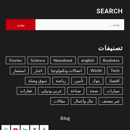
SEARCH
البحث
عن:
تصنيفات
Stories
Science
Newsbeat
english
Business
Tech
World
اتصالات وتكنولوجيا
اخبار
استثمار
اقتصاد
بنوك
تأمين
رياضة
سوق وصلة
سيارات
صحة
صناعة
عربي ودولي
عقارات
غير مصنف
مال وأعمال
مقالات
Blog
gram
Youtube
Linkedin
Twitter
Facebook