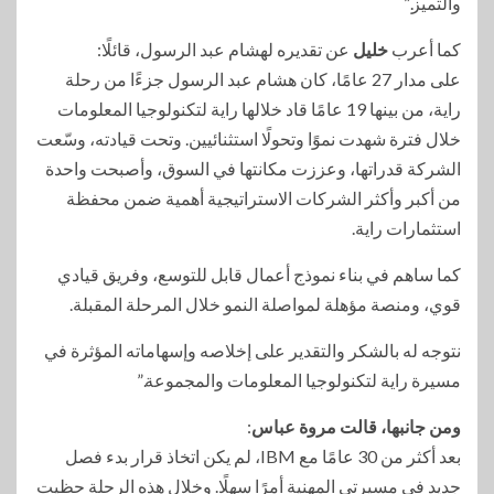
والتميز.”
كما أعرب
خليل
عن تقديره لهشام عبد الرسول، قائلًا:
على مدار 27 عامًا، كان هشام عبد الرسول جزءًا من رحلة
راية، من بينها 19 عامًا قاد خلالها راية لتكنولوجيا المعلومات
خلال فترة شهدت نموًا وتحولًا استثنائيين. وتحت قيادته، وسّعت
الشركة قدراتها، وعززت مكانتها في السوق، وأصبحت واحدة
من أكبر وأكثر الشركات الاستراتيجية أهمية ضمن محفظة
استثمارات راية.
كما ساهم في بناء نموذج أعمال قابل للتوسع، وفريق قيادي
قوي، ومنصة مؤهلة لمواصلة النمو خلال المرحلة المقبلة.
نتوجه له بالشكر والتقدير على إخلاصه وإسهاماته المؤثرة في
مسيرة راية لتكنولوجيا المعلومات والمجموعة.”
ومن جانبها، قالت مروة عباس
:
بعد أكثر من 30 عامًا مع IBM، لم يكن اتخاذ قرار بدء فصل
جديد في مسيرتي المهنية أمرًا سهلًا. وخلال هذه الرحلة حظيت