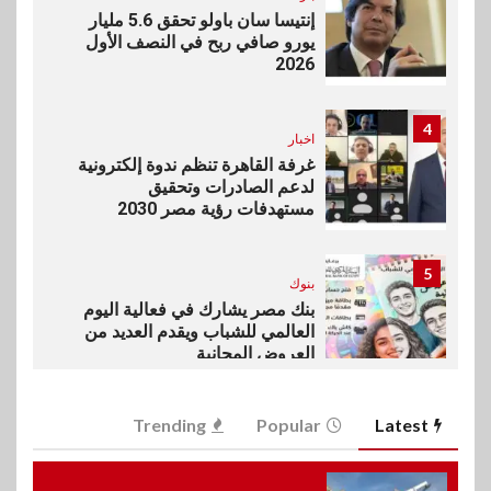
إنتيسا سان باولو تحقق 5.6 مليار
يورو صافي ربح في النصف الأول
2026
4
اخبار
غرفة القاهرة تنظم ندوة إلكترونية
لدعم الصادرات وتحقيق
مستهدفات رؤية مصر 2030
5
بنوك
بنك مصر يشارك في فعالية اليوم
العالمي للشباب ويقدم العديد من
العروض المجانية
6
Trending
Popular
Latest
بنوك
بنك QNB مصر يعزز جاهزية
المشروعات الصغيرة والمتوسطة