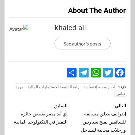
About The Author
khaled ali
See author's posts
Telegram
Share
WhatsApp
Twitter
Facebook
اخبار وصله إقتصادية
راية القابضة للاستثمارات المالية
مروة
Tags:
عباس
تنقل
التالي
السابق
المقالة
إندرايف تطلق مسابقة
إي آند مصر تقتنص جائزة
للسائقين بمنح سيارتين
التميز في التكنولوجيا المالية
ورحلات مجانية للساحل