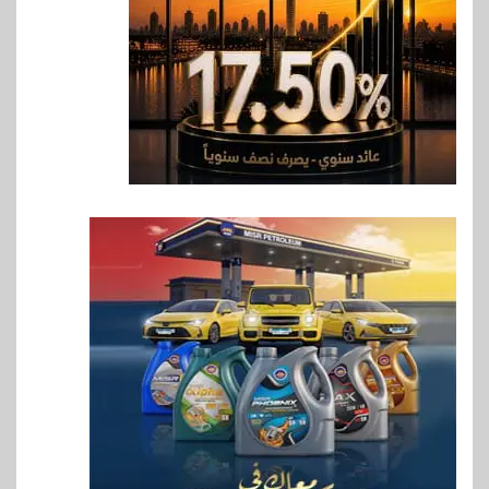
7
اخبار
فيكسد مصر و”حلول” تتشاركان
في تطوير أول منصة للسياحة
الصحية في مصر والشرق الأوسط
وأفريقيا Tour4Cure
8
سوق وصلة
هواوي: هاتف nova 15
Max بطارية ضخمة وتصميم متين
جهازًا مثاليًا للشباب
9
اقتصاد
إي اف چي فاينانس تستعرض
خطط نمو «بلد» لتعزيز حضورها
في سوق تحويلات المصريين
بالخارج