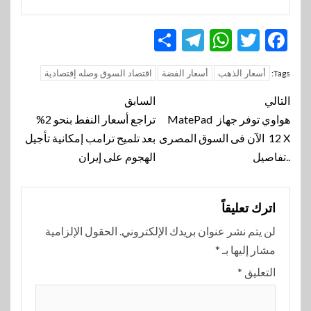
Telegram
Share
WhatsApp
Twitter
Facebook
أسعار الذهب
أسعار الفضة
اقتصاد السوق وصله إقتصادية
Tags:
تنقل
التالي
السابق
المقالة
هواوي توفر جهاز MatePad
تراجع أسعار النفط بنحو 2%
12 X الآن فى السوق المصرى
بعد تلميح ترامب إمكانية تأجيل
..تفاصيل
الهجوم على إيران
اترك تعليقاً
لن يتم نشر عنوان بريدك الإلكتروني.
الحقول الإلزامية
مشار إليها بـ
*
التعليق
*