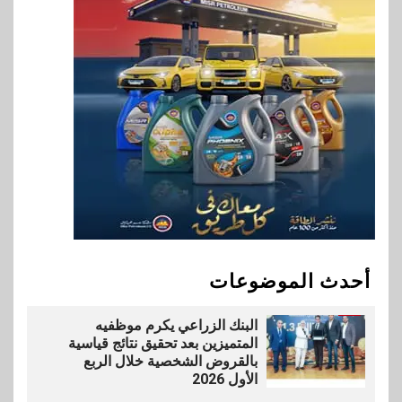
بالخارج
9
اخبار
بيان توضيحي صادر عن شركة
ناتجاس
10
سوق وصلة
vivo تشعل المنافسة في مصر
مع إطلاق Y500 المزود ببطارية
بسعة 8100 مللي أمبير
أحدث الموضوعات
1
بنوك
البنك الزراعي يكرم موظفيه
المتميزين بعد تحقيق نتائج قياسية
بالقروض الشخصية خلال الربع
الأول 2026