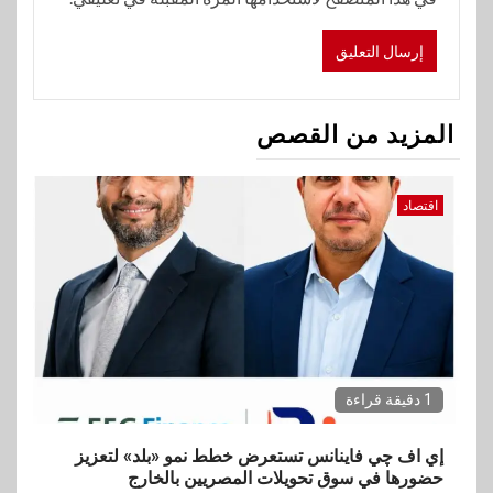
المزيد من القصص
اقتصاد
1 دقيقة قراءة
إي اف چي فاينانس تستعرض خطط نمو «بلد» لتعزيز
حضورها في سوق تحويلات المصريين بالخارج