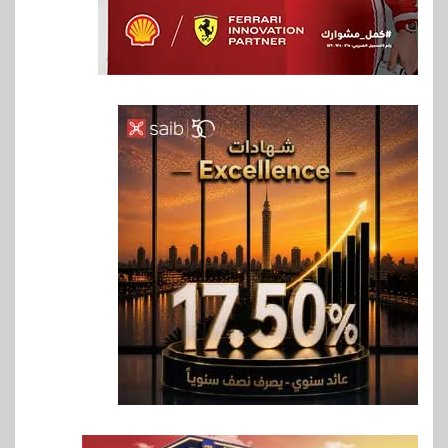
6
اخبار
فيكسد مصر و”حلول” تتشاركان
في تطوير أول منصة للسياحة
الصحية في مصر والشرق الأوسط
وأفريقيا Tour4Cure
7
سوق وصلة
هواوي: هاتف nova 15
Max بطارية ضخمة وتصميم متين
جهازًا مثاليًا للشباب
8
اقتصاد
إي اف چي فاينانس تستعرض
خطط نمو «بلد» لتعزيز حضورها
في سوق تحويلات المصريين