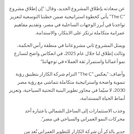
عن سعادته بإطلاق المشروع الجديد، وقال: “إن إطلاق مشروع
“The C” يأتي كخطوة استراتيجية ضمن خطتنا التوسعية لتعزيز
تواجدنا في أبرز الوجهات الساحلية في مصر، وتقديم مفاهيم
عمرانية متكاملة ترتكز على الابتكار، والاستدامة.
ويمثل المشروع ثاني مشروعاتنا في منطقة رأس الحكمة،
وثالث إطلاق لنا خلال عام 2025، في انعكاس واضح لتسارع
نمو أعمالنا واستمرار ثقة العملاء في توجهاتنا.”
وأضاف: “يعكس “The C” التزام شركة الكازار بتطبيق رؤية
تنموية واضحة واستراتيجية متكاملة تتماشى مع رؤية مصر
2030، لا سيّما في محاور تطوير البنية التحتية السياحية، وتعزيز
أنماط الحياة المستدامة،
وجذب الاستثمارات إلى الساحل الشمالي باعتباره أحد
محركات النمو العمراني والسياحي في مصر”.
جدير بالذكر أن شركة الكازار للتطوير العمراني تُعد من