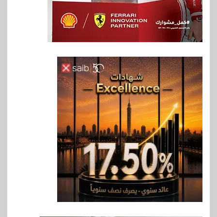
6
بنوك
بنك QNB مصر يعزز جاهزية
المشروعات الصغيرة والمتوسطة
للنمو والتوسع
7
اخبار
فيكسد مصر و”حلول” تتشاركان
في تطوير أول منصة للسياحة
الصحية في مصر والشرق الأوسط
وأفريقيا Tour4Cure
8