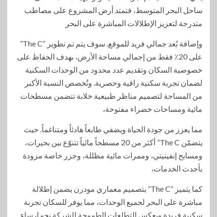
ساحل البحر المتوسط، فتمتد أرض المشروع على مصاطب
متدرجة لتعزيز الإطلالات المباشرة على البحر
وإضافة بُعد جمالي فريد للموقع. سوف يتم تم تطوير “The C”
على 20٪ فقط من إجمالي مساحة الأرض، بهدف الحفاظ على
خصوصية السكان وتقديم عدد محدود من الوحدات السكنية
لضمان تجربة سكنية راقية وحصرية. وتُخصص النسبة الأكبر
من المساحة لتصميم مناظر طبيعية خلابة تتضمن مسطحات
مائية ومساحات خضراء مفتوحة،
مما يعزز من جودة الحياة ويضفي طابعاً هادئاً ومتناغماً. حيث
يتضمّن The C” أكثر من 20 مسطحاً مائياً تتنوّع بين بحيرات،
ومسابح إنفينيتي، وممرات مائية مظللة، وجزر خاصة مزودة
بأحدث الخدمات،
كما يتميز “The C” بتصميم معماري مودرن يضمن إطلالة
مباشرة على البحر لجميع الوحدات، مما يوفر للسكان تجربة
سكنية فريدة ويعكس التطلعات الطموحة للشركة نحو إرساء