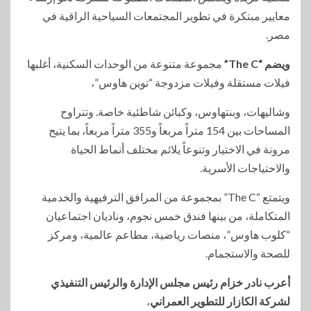
معايير مبتكرة في تطوير المجتمعات السياحية الراقية في
مصر.
ويضم “The C”
مجموعة متنوعة من الوحدات السكنية، أغلبها
فيلات مستقلة وفيلات مزدوجة “توين هاوس”،
وشاليهات، وبنتهاوس، وكبائن شاطئية خاصة. وتتراوح
المساحات بين 154 متراً مربعاً و355 متراً مربعاً، بما يتيح
مرونة في الاختيار وتنوعاً يلائم مختلف أنماط الحياة
والاحتياجات الأسرية.
ويتمتع “The C” بمجموعة من المرافق الترفيهية والخدمية
المتكاملة، من بينها فندق خمس نجوم، وناديان اجتماعيان
“كلوب هاوس”، منصات رياضية، مطاعم عالمية، ومركز
للصحة والاستجمام.
أعرب نادر خزام رئيس مجلس الإدارة والرئيس التنفيذي
لشركة الكازار للتطوير العمراني
،