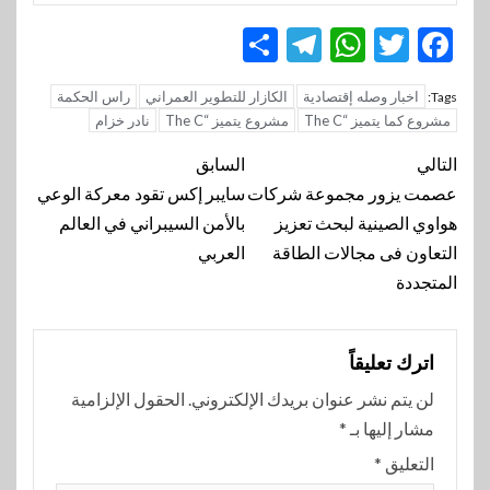
Telegram
Share
WhatsApp
Twitter
Facebook
اخبار وصله إقتصادية
الكازار للتطوير العمراني
راس الحكمة
Tags:
مشروع كما يتميز “The C
مشروع يتميز “The C
نادر خزام
تنقل
التالي
السابق
المقالة
عصمت يزور مجموعة شركات
سايبر إكس تقود معركة الوعي
هواوي الصينية لبحث تعزيز
بالأمن السيبراني في العالم
التعاون فى مجالات الطاقة
العربي
المتجددة
اترك تعليقاً
لن يتم نشر عنوان بريدك الإلكتروني.
الحقول الإلزامية
مشار إليها بـ
*
التعليق
*