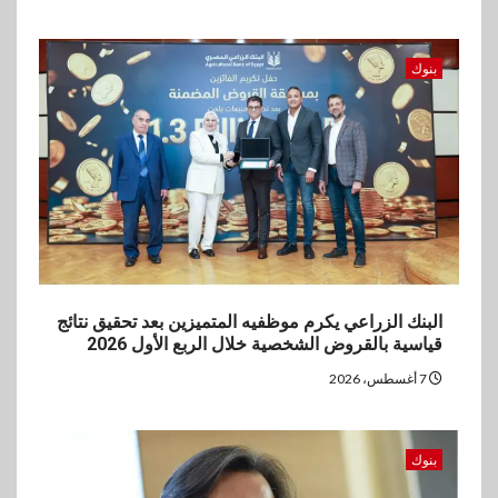
مستهدفات رؤية مصر 2030
5
بنوك
بنوك
بنك مصر يشارك في فعالية اليوم
العالمي للشباب ويقدم العديد من
العروض المجانية
البنك الزراعي يكرم موظفيه المتميزين بعد تحقيق نتائج
قياسية بالقروض الشخصية خلال الربع الأول 2026
7 أغسطس، 2026
بنوك