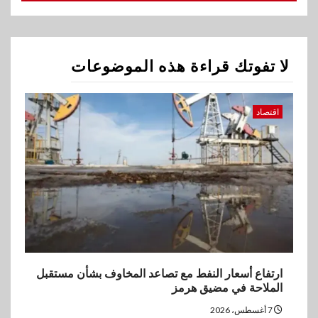
ارتفاع أسعار النفط مع تصاعد
المخاوف بشأن مستقبل الملاحة
في مضيق هرمز
لا تفوتك قراءة هذه الموضوعات
2
بنوك
البنك الزراعي يكرم موظفيه
المتميزين بعد تحقيق نتائج قياسية
اقتصاد
بالقروض الشخصية خلال الربع
الأول 2026
3
بنوك
إنتيسا سان باولو تحقق 5.6 مليار
يورو صافي ربح في النصف الأول
2026
4
ارتفاع أسعار النفط مع تصاعد المخاوف بشأن مستقبل
اخبار
الملاحة في مضيق هرمز
غرفة القاهرة تنظم ندوة إلكترونية
لدعم الصادرات وتحقيق
7 أغسطس، 2026