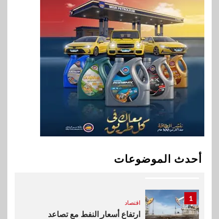
سوق وصلة
هواوي: هاتف nova 15
Max بطارية ضخمة وتصميم متين
جهازًا مثاليًا للشباب
9
اقتصاد
إي اف چي فاينانس تستعرض
خطط نمو «بلد» لتعزيز حضورها
في سوق تحويلات المصريين
بالخارج
10
اخبار
بيان توضيحي صادر عن شركة
أحدث الموضوعات
ناتجاس
1
اقتصاد
ارتفاع أسعار النفط مع تصاعد