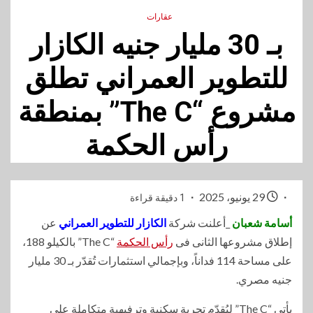
عقارات
بـ 30 مليار جنيه الكازار
للتطوير العمراني تطلق
مشروع “The C” بمنطقة
رأس الحكمة
29 يونيو، 2025
1 دقيقة قراءة
أسامة شعبان
_أعلنت شركة
الكازار للتطوير العمراني
عن
إطلاق مشروعها الثانى فى
رأس الحكمة
“The C” بالكيلو 188،
على مساحة 114 فداناً، وبإجمالي استثمارات تُقدّر بـ 30 مليار
جنيه مصري.
يأتي “The C” ليُقدّم تجربة سكنية وترفيهية متكاملة على