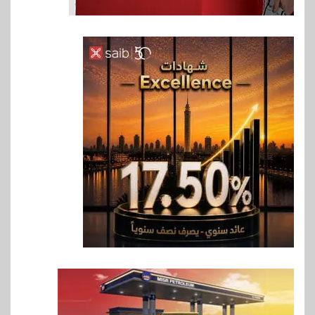
6
اخبار
حماقي يشعل سعادة ساحل في
رأس الحكمة.. وبوسي مفاجأة
الحفل
7
اقتصاد
وزيرا التخطيط والبترول يبحثان
جهود تحقيق أمن الطاقة
8
اقتصاد
ارتفاع أسعار النفط مع تصاعد
المخاوف بشأن مستقبل الملاحة
في مضيق هرمز