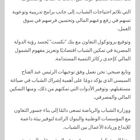
التي تلائم احتياجات الشباب، إلى جانب برامج تدريبية وتوعوية
تسهم في رفع وعيهم المالي وتحسين فرصهم في سوق
العمل،
وتوقيع بروتوكول التعاون مع بنك “نكست” يُجسد رؤية الدولة
المصرية في تمكين الشباب اقتصاديًا وتعزيز مفهوم الشمول
المالي كإحدى ركائز التنمية المستدامة.
وتابع صبحي: نحن نعمل وفق توجيهات الرئيس عبد الفتاح
السيسي الذي يؤكد دومًا على أهمية إشراك الشباب في صياغة
مستقبلهم، وتوفير الأدوات التي تمكنهم من ذلك، ومنها التمكين
المالي والمصرفي،
ووزارة الشباب والرياضة تسعى دائمًا إلى بناء جسور التعاون
مع المؤسسات الوطنية والبنوك الرائدة لتوفير بيئة داعمة
للإبداع وريادة الأعمال بين الشباب،
وهذا البروتوكول سيسهم في دعم المشروعات الصغيرة