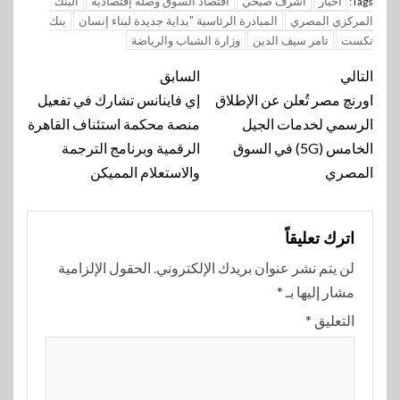
اخبار
اشرف صبحي
اقتصاد السوق وصله إقتصادية
البنك
Tags:
المركزي المصري
المبادرة الرئاسية "بداية جديدة لبناء إنسان
بنك
نكست
تامر سيف الدين
وزارة الشباب والرياضة
تنقل
التالي
السابق
المقالة
اورنچ مصر تُعلن عن الإطلاق
إي فاينانس تشارك في تفعيل
الرسمي لخدمات الجيل
منصة محكمة استئناف القاهرة
الخامس (5G) في السوق
الرقمية وبرنامج الترجمة
المصري
والاستعلام المميكن
اترك تعليقاً
لن يتم نشر عنوان بريدك الإلكتروني.
الحقول الإلزامية
مشار إليها بـ
*
التعليق
*