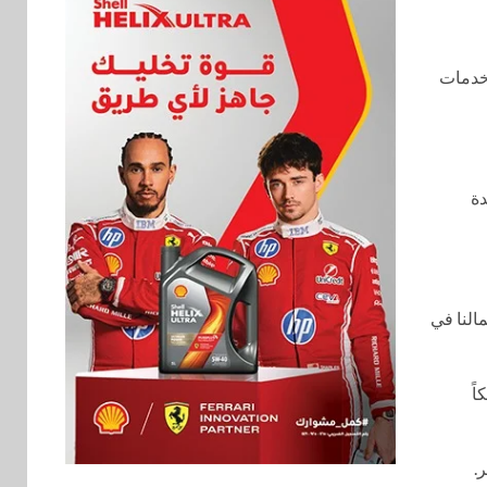
 خدمات
دة
النا في
اً
.