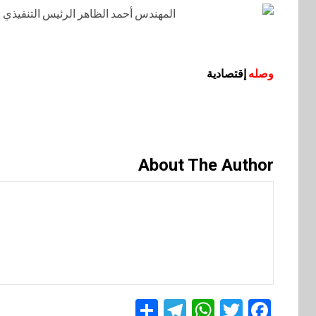
وصله
إقتصادية
About The Author
Telegram
Share
WhatsApp
Twitter
Facebook