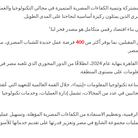
لمشتركة وتنمية الكفاءات المصرية المتميزة في مجالي التكنولوجيا والعمل
لذين يمثلون ركيزة أساسية لنجاحنا على المدى الطويل.
بناء اقتصاد رقمي متكامل هو مصدر فخر لنا.”
لمقبلين، بما يوفر أكثر من
400
فرصة عمل جديدة للشباب المصري، مو
مصر.
يذكر أن مجموعة الشايع أنشأت مركزا للخدمات المشتركة في القاهرة بنهاية عام 2024، انطلاقًا من الدور المحوري الذي تلع
معلومات على مستوى المنطقة.
ة تكنولوجيا المعلومات «إيتيدا»، خلال القمة العالمية للتعهيد التي عُ
ه التعاون بين الجانبين في عدد من المجالات، تشمل إدارة العمليات، وخدمات تكنولوجيا
الرقمية، وتعظيم الاستفادة من الكفاءات المصرية المؤهلة، وتسهيل عمل
مليات مجموعة الشايع في مصر وتعزيز قدرتها على تقديم خدماتها للأسو