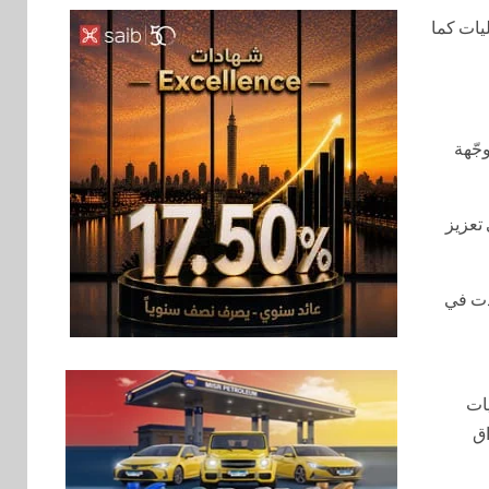
يات كما
بنوك
6
بنك QNB مصر يعزز
جاهزية المشروعات
الصغيرة والمتوسطة
للنمو والتوسع
جّهة
اخبار
فيكسد مصر و”حلول”
7
تتشاركان في تطوير
به مصر في تعزيز
أول منصة للسياحة
الصحية في مصر
والشرق الأوسط
قدت في
وأفريقيا Tour4Cure
سوق وصلة
8
هواوي: هاتف nova 15
يات
Max بطارية ضخمة
وتصميم متين جهازًا
اق
مثاليًا للشباب