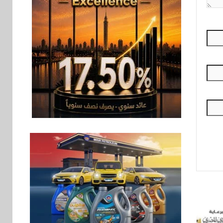
الصغيرة والمتوسطة
للنمو والتوسع
اخبار
فيكسد مصر و”حلول”
7
تتشاركان في تطوير
أول منصة للسياحة
الصحية في مصر
والشرق الأوسط
وأفريقيا Tour4Cure
سوق وصلة
8
هواوي: هاتف nova 15
Max بطارية ضخمة
وتصميم متين جهازًا
مثاليًا للشباب
اقتصاد
9
إي اف چي فاينانس
تستعرض خطط نمو