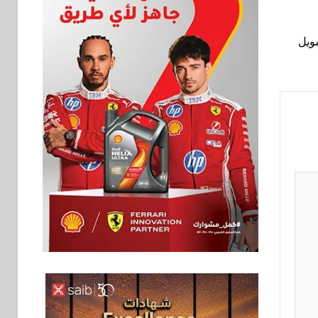
ويل
بنوك
6
بنك QNB مصر يعزز
جاهزية المشروعات