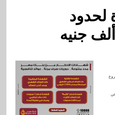
 لحدود
 من فروع
في