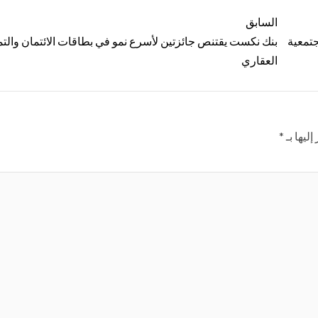
السابق
بادراتها المجتمعية
بنك نكست يقتنص جائزتين لأسرع نمو في بطاقات الائتمان والتم
العقاري
ليها بـ
*