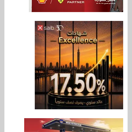
6
سوق وصلة
هواوي: هاتف nova 15
Max بطارية ضخمة وتصميم متين
جهازًا مثاليًا للشباب
7
اقتصاد
إي اف چي فاينانس تستعرض
خطط نمو «بلد» لتعزيز حضورها
في سوق تحويلات المصريين
بالخارج
8
اخبار
بيان توضيحي صادر عن شركة