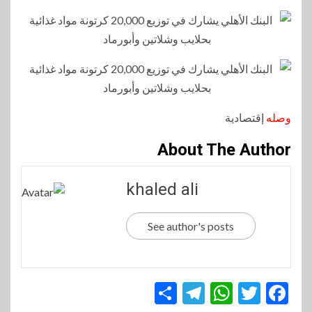
وصله
إقتصادية
About The Author
khaled ali
See author's posts
Telegram
Share
WhatsApp
Twitter
Facebook