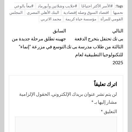
#الأسر الأكثر احتياجًا
#حلايب وشلاتين وأبورماد
#معاً بالوعي
Tags:
نحميها
اقتصاد السوق وصله إقتصادية
البنك الأهلي المصري
المجلس
القومي للمرأة
مؤسسة حياة كريمة
محمد الاتربي
تنقل
التالي
السابق
المقالة
بى تك تحتفل بتخرج الدفعة
جهينه تطلق مرحلة جديدة من
الثالثة من طلاب مدرسة بى تك
التوسع في مزرعة “إنماء”
للتكنولوجيا التطبيقية لعام
2025
اترك تعليقاً
لن يتم نشر عنوان بريدك الإلكتروني.
الحقول الإلزامية
مشار إليها بـ
*
التعليق
*