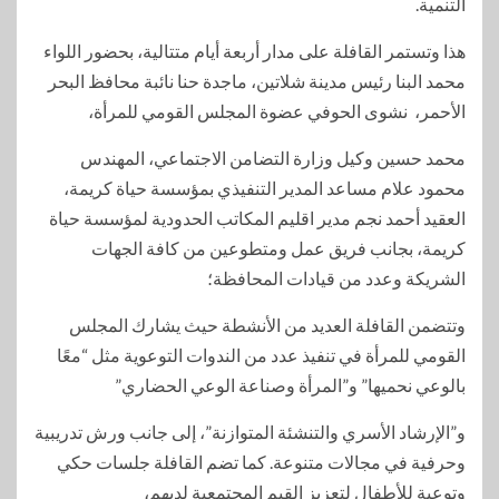
التنمية.
هذا وتستمر القافلة على مدار أربعة أيام متتالية، بحضور اللواء
محمد البنا رئيس مدينة شلاتين، ماجدة حنا نائبة محافظ البحر
الأحمر، نشوى الحوفي عضوة المجلس القومي للمرأة،
محمد حسين وكيل وزارة التضامن الاجتماعي، المهندس
محمود علام مساعد المدير التنفيذي بمؤسسة حياة كريمة،
العقيد أحمد نجم مدير اقليم المكاتب الحدودية لمؤسسة حياة
كريمة، بجانب فريق عمل ومتطوعين من كافة الجهات
الشريكة وعدد من قيادات المحافظة؛
وتتضمن القافلة العديد من الأنشطة حيث يشارك المجلس
القومي للمرأة في تنفيذ عدد من الندوات التوعوية مثل “معًا
بالوعي نحميها” و”المرأة وصناعة الوعي الحضاري”
و”الإرشاد الأسري والتنشئة المتوازنة”، إلى جانب ورش تدريبية
وحرفية في مجالات متنوعة. كما تضم القافلة جلسات حكي
وتوعية للأطفال لتعزيز القيم المجتمعية لديهم،