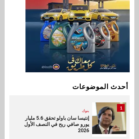
ناتجاس
9
سوق وصلة
vivo تشعل المنافسة في مصر
مع إطلاق Y500 المزود ببطارية
بسعة 8100 مللي أمبير
10
بنوك
تأمين
نكست وكاف للتأمين يطلقان
تحالفًا استراتيجيًا لتقديم حلول
أحدث الموضوعات
تأمينية متكاملة لعملاء البنك
1
بنوك
إنتيسا سان باولو تحقق 5.6 مليار
يورو صافي ربح في النصف الأول
2026