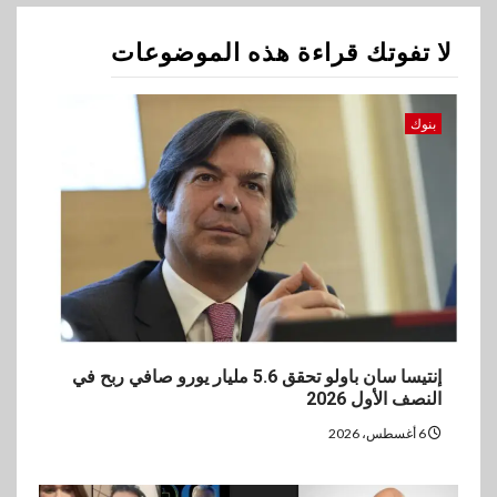
2
اخبار
لا تفوتك قراءة هذه الموضوعات
غرفة القاهرة تنظم ندوة إلكترونية
لدعم الصادرات وتحقيق
مستهدفات رؤية مصر 2030
بنوك
3
بنوك
بنك مصر يشارك في فعالية اليوم
العالمي للشباب ويقدم العديد من
العروض المجانية
4
بنوك
بنك QNB مصر يعزز جاهزية
إنتيسا سان باولو تحقق 5.6 مليار يورو صافي ربح في
المشروعات الصغيرة والمتوسطة
النصف الأول 2026
للنمو والتوسع
6 أغسطس، 2026
5
اخبار