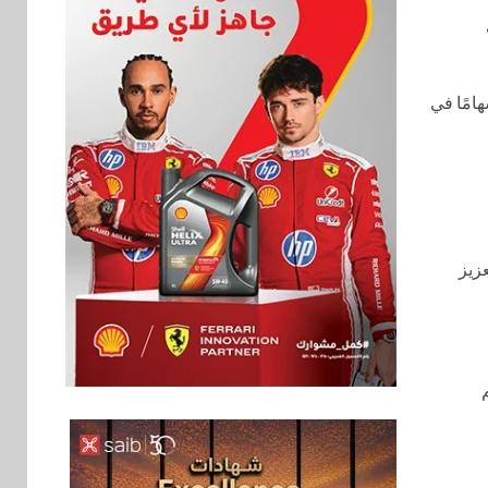
ت
امًا في
عزيز
بنوك
6
بنك QNB مصر يعزز
جاهزية المشروعات