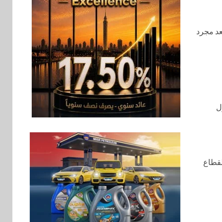
الصغيرة والمتوسطة
للنمو والتوسع
تعد مجرد
اخبار
فيكسد مصر و”حلول”
7
تتشاركان في تطوير
أول منصة للسياحة
الصحية في مصر
والشرق الأوسط
وأفريقيا Tour4Cure
ة مصر 2030 في التحول
سوق وصلة
8
هواوي: هاتف nova 15
Max بطارية ضخمة
وتصميم متين جهازًا
لقطاع
مثاليًا للشباب
اقتصاد
9
إي اف چي فاينانس
تستعرض خطط نمو