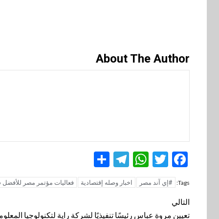
About The Author
Telegram
Share
WhatsApp
Twitter
Facebook
#إي آند مصر
اخبار وصله إقتصادية
فعاليات مؤتمر مصر للأفضل 2026
Tags:
تنقل
التالي
المقالة
تعيين مروة عباس رئيسًا تنفيذيًا لشركة راية لتكنولوجيا المعلو