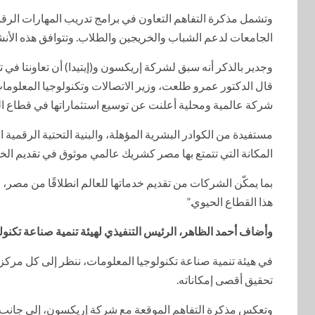
وتشمل مذكرة التفاهم التعاون في برامج تدريب المهارات الرقم
الجامعات لدعم الشباب والخريجين والطلاب. وتتوافق هذه الأنشطة
وجدير بالذكر أنه سبق لشركة إريكسون و(إيتيدا) أن تعاونتا في تن
قال الدكتور عمرو طلعت، وزير الاتصالات وتكنولوجيا المعلوم
شركة عالمية ومحلية أعلنت عن توسيع استثماراتها في قطاع ال
مستفيدة من الكوادر البشرية المؤهلة، والبنية التحتية الرقمية ا
المكانة التي تتمتع بها مصر كشريك عالمي موثوق في تقديم الخد
بما يمكّن الشركات من تقديم خدماتها للعالم انطلاقًا من مصر،
هذا القطاع الحيوي.”
وأضاف أحمد الظاهر، الرئيس التنفيذي لهيئة تنمية صناعة تكنولوج
في هيئة تنمية صناعة تكنولوجيا المعلومات، ننظر إلى كل مركز جد
تحقيق أقصى إمكاناته.
وتعكس مذكرة التفاهم الموقعة مع شركة إريكسون، إلى جانب غيره