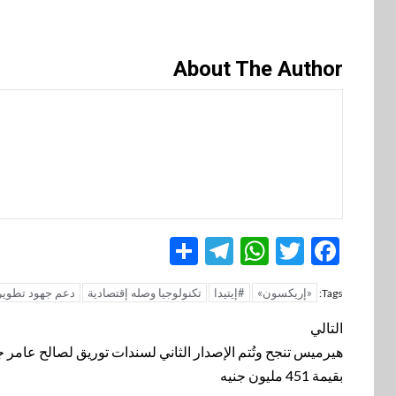
About The Author
Telegram
Share
WhatsApp
Twitter
Facebook
«إريكسون»
#إيتيدا
تكنولوجيا وصله إقتصادية
دعم جهود تطوير 
Tags:
تنقل
التالي
المقالة
هيرميس تنجح وتُتم الإصدار الثاني لسندات توريق لصالح عامر
بقيمة 451 مليون جنيه