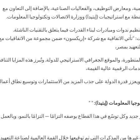
ية، ومعارض التوظيف، والفعاليات الصناعية، بالإضافة إلى التعاون مع
 مع استراتيجيات (إيتيدا) ووزارة الاتصالات وتكنولوجيا المعلومات.
ظيم ندوات ومبادرات لبناء القدرات فيما يتعلق بالتقنيات الناشئة.
ات: “تأتي الاتفاقية مع شركة «إريكسون» ضمن مجموعة من الاتفاقيات م
تعهيد بمصر،
لمتطورة، والموقع الجغرافي الاستراتيجي للدولة. وتُبرز هذه المزايا التناف
مات الرقمية عالية القيمة،
 ويعزز قدرة الدولة على جذب المزيد من الاستثمارات وتوسيع نطاق أعمال
يا المعلومات (إيتيدا):
” ”
يد وكل توسّع في هذا القطاع بوصفه التزامًا — التزامًا بالنمو، وبالعمل
ا من المذكرات التي تم توقيعها خلال القمة العالمية لصناعة التعهيد،