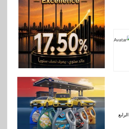
الصغيرة والمتوسطة
للنمو والتوسع
اخبار
فيكسد مصر و”حلول”
7
تتشاركان في تطوير
أول منصة للسياحة
الصحية في مصر
والشرق الأوسط
وأفريقيا Tour4Cure
سوق وصلة
8
هواوي: هاتف nova 15
Max بطارية ضخمة
وتصميم متين جهازًا
مثاليًا للشباب
اقتصاد
 Cairo ICT 2025 للعام الرابع
9
إي اف چي فاينانس
تستعرض خطط نمو