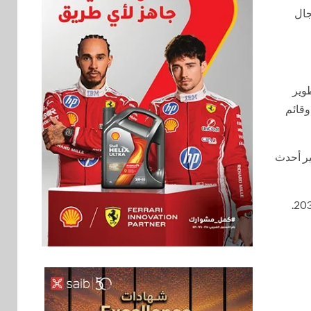
جال
طوير
وقائم
ير أحدث
بنوك
6
بنك QNB مصر يعزز
جاهزية المشروعات