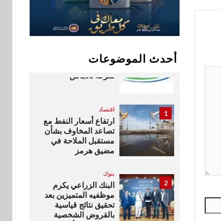
«بلد» لتعزيز حضورها
في سوق تحويلات
المصريين بالخارج
10
اخبار
أحدث الموضوعات
بيان توضيحي صادر عن
شركة ناتجاس
اقتصاد
1
ارتفاع أسعار النفط مع
تصاعد المخاوف بشأن
مستقبل الملاحة في
مضيق هرمز
بنوك
2
البنك الزراعي يكرم
موظفيه المتميزين بعد
تحقيق نتائج قياسية
بالقروض الشخصية