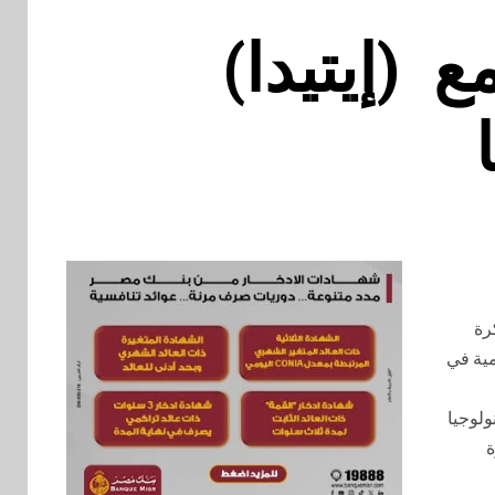
 (إيتيدا)
رة
مية في
مات تكنولوجيا
ة